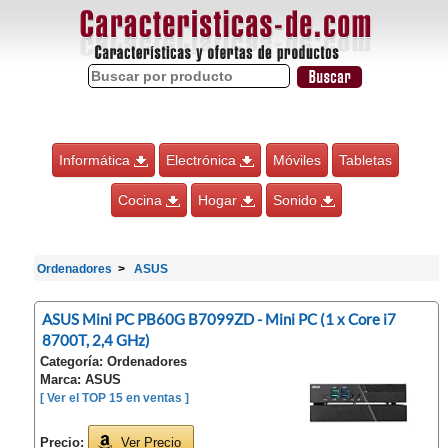
Informática
Electrónica
Móviles
Tabletas
Cocina
Hogar
Sonido
Ordenadores
ASUS
ASUS Mini PC PB60G B7099ZD - Mini PC (1 x Core i7
8700T, 2,4 GHz)
Categoría: Ordenadores
Marca: ASUS
[ Ver el TOP 15 en ventas ]
Precio:
Ver Precio