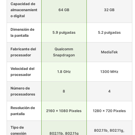
Capacidad de
almacenamient
64 GB
32 GB
o digital
Dimensión de
5.9 pulgadas
5.2 pulgadas
la pantalla
Fabricante del
Qualcomm
MediaTek
procesador
Snapdragon
Velocidad del
1.8 GHz
1300 MHz
procesador
Número de
8
4
procesadores
Resolución de
2160 x 1080 Pixeles
1280 x 720 Pixeles
pantalla
Tipo de
802.11b, 802.11g,
conexión
802.11b, 802.11g