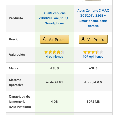
Asus Zenfone 3 MAX
ASUS ZenFone
ZC520TL 32GB -
Producto
ZB602KL-4A021EU -
Smartphone, color
Smartphone
dorado
Precio
Ver Precio
Ver Precio
Valoración
4 opiniones
107 opiniones
Marca
ASUS
ASUS
Sistema
Android 8.1
Android 6.0
operativo
Capacidad de
la memoria
4 GB
3072 MB
RAM instalada