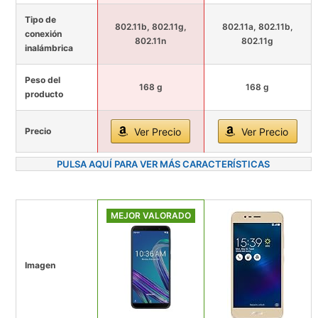
Tipo de
802.11b, 802.11g,
802.11a, 802.11b,
conexión
802.11n
802.11g
inalámbrica
Peso del
168 g
168 g
producto
Precio
Ver Precio
Ver Precio
PULSA AQUÍ PARA VER MÁS CARACTERÍSTICAS
MEJOR VALORADO
Imagen