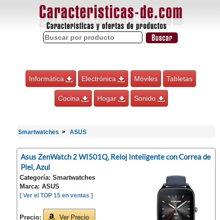
Informática
Electrónica
Móviles
Tabletas
Cocina
Hogar
Sonido
Smartwatches
ASUS
Asus ZenWatch 2 WI501Q, Reloj Inteligente con Correa de
Piel, Azul
Categoría: Smartwatches
Marca: ASUS
[ Ver el TOP 15 en ventas ]
Precio:
Ver Precio