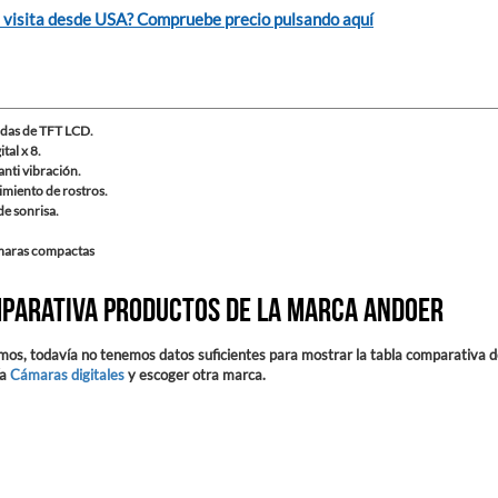
 visita desde USA? Compruebe precio pulsando aquí
adas de TFT LCD.
tal x 8.
nti vibración.
miento de rostros.
e sonrisa.
maras compactas
parativa productos de la marca Andoer
mos, todavía no tenemos datos suficientes para mostrar la tabla comparativa d
ía
Cámaras digitales
y escoger otra marca.