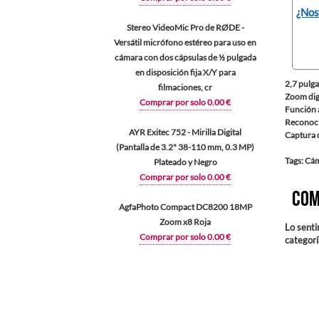
¿Nos
Stereo VideoMic Pro de RØDE -
Versátil micrófono estéreo para uso en
cámara con dos cápsulas de ½ pulgada
en disposición fija X/Y para
2,7 pulg
filmaciones, cr
Zoom digi
Comprar por solo 0.00 €
Función a
Reconoci
AYR Exitec 752 - Mirilla Digital
Captura d
(Pantalla de 3.2" 38-110 mm, 0.3 MP)
Tags: Cá
Plateado y Negro
Comprar por solo 0.00 €
Com
AgfaPhoto Compact DC8200 18MP
Zoom x8 Roja
Lo senti
Comprar por solo 0.00 €
categor