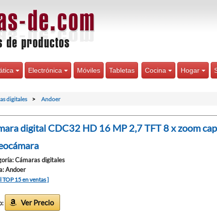
ática
Electrónica
Móviles
Tabletas
Cocina
Hogar
s digitales
Andoer
ara digital CDC32 HD 16 MP 2,7 TFT 8 x zoom captu
eocámara
oría: Cámaras digitales
a: Andoer
el TOP 15 en ventas ]
Ver Precio
o: