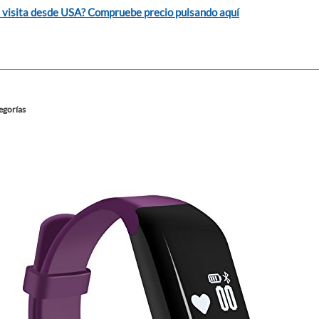
 visita desde USA? Compruebe precio pulsando aquí
egorías