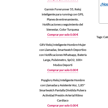
¿Nos
Garmin Forerunner 55, Reloj
inteligente para running con GPS,
Planes de entrenamiento,
Notificaciones y seguimiento del
bienestar, Color Turquesa
Comprar por solo 0.00 €
Tags: Cat
GRV Reloj Inteligente Hombre Mujer
con Llamadas, Smartwatch Deportivo
con Notificaciones Whatsapp, Batería
Larga, Pulsómetro, SpO2, 100+
Modos Deporti
Comprar por solo 0.00 €
Popglory Reloj Inteligente Hombre
con Llamadas y Asistente Voz, 1,85''
Smartwatch Pantalla Dividida Pulsera
Actividad Presión Arterial Ritmo
Cardíaco
Comprar por solo 0.00 €