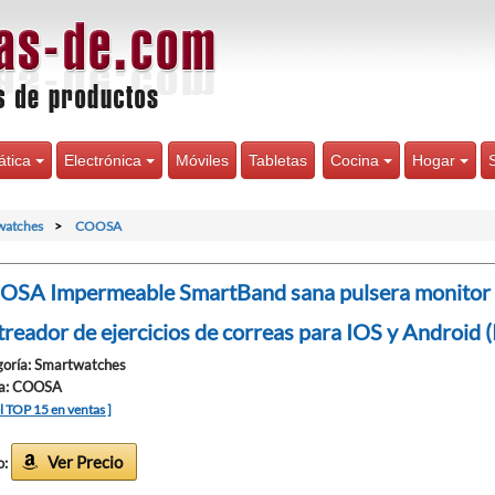
ática
Electrónica
Móviles
Tabletas
Cocina
Hogar
watches
COOSA
SA Impermeable SmartBand sana pulsera monitor d
treador de ejercicios de correas para IOS y Android 
oría: Smartwatches
a: COOSA
el TOP 15 en ventas ]
Ver Precio
o: