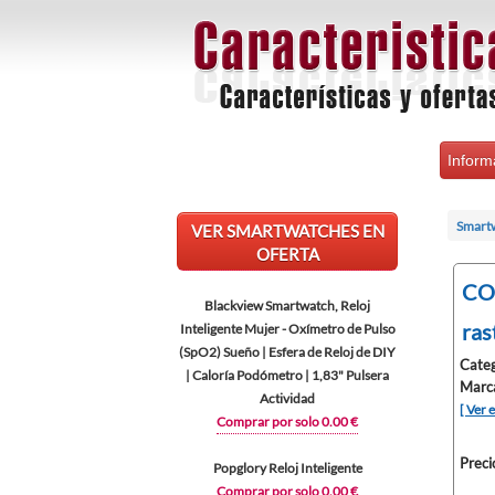
Inform
Smart
VER SMARTWATCHES EN
OFERTA
COO
Blackview Smartwatch, Reloj
ras
Inteligente Mujer - Oxímetro de Pulso
(SpO2) Sueño | Esfera de Reloj de DIY
Categ
| Caloría Podómetro | 1,83" Pulsera
Marc
Actividad
[ Ver 
Comprar por solo 0.00 €
Preci
Popglory Reloj Inteligente
Comprar por solo 0.00 €