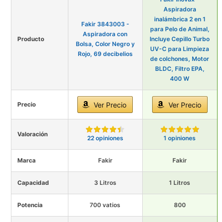
Aspiradora
inalámbrica 2 en 1
Fakir 3843003 -
para Pelo de Animal,
Aspiradora con
Producto
Incluye Cepillo Turbo
Bolsa, Color Negro y
UV-C para Limpieza
Rojo, 69 decibelios
de colchones, Motor
BLDC, Filtro EPA,
400 W
Precio
Ver Precio
Ver Precio
Valoración
22 opiniones
1 opiniones
Marca
Fakir
Fakir
Capacidad
3 Litros
1 Litros
Potencia
700 vatios
800