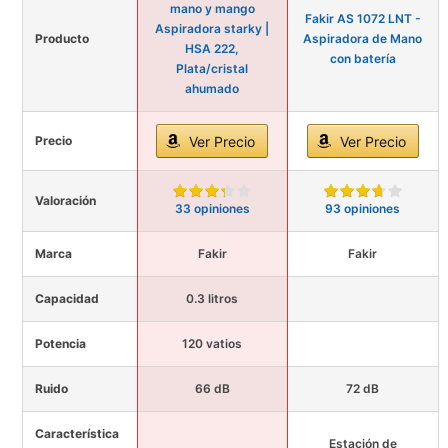
mano y mango
Fakir AS 1072 LNT -
Aspiradora starky |
Producto
Aspiradora de Mano
HSA 222,
con batería
Plata/cristal
ahumado
Precio
Ver Precio
Ver Precio
Valoración
33 opiniones
93 opiniones
Marca
Fakir
Fakir
Capacidad
0.3 litros
Potencia
120 vatios
Ruido
66 dB
72 dB
Característica
Estación de