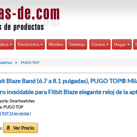
ática
Electrónica
Móviles
Tabletas
Cocina
Hogar
watches
PUGO TOP
bit Blaze Band (6.7 a 8.1 pulgadas), PUGO TOP® Mila
ro inoxidable para Fitbit Blaze elegante reloj de la ap
oría: Smartwatches
a: PUGO TOP
el TOP 15 en ventas ]
Ver Precio
o: