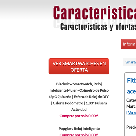
Inform
Smart
VER SMARTWATCHES EN
OFERTA
Fit
Blackview Smartwatch, Reloj
ace
Inteligente Mujer - Oxímetro de Pulso
(SpO2) Sueño | Esfera de Reloj de DIY
Categ
| Caloría Podómetro | 1,83" Pulsera
Marc
Actividad
[ Ver 
Comprar por solo 0.00 €
Preci
Popglory Reloj Inteligente
Comprar por solo 0.00 €