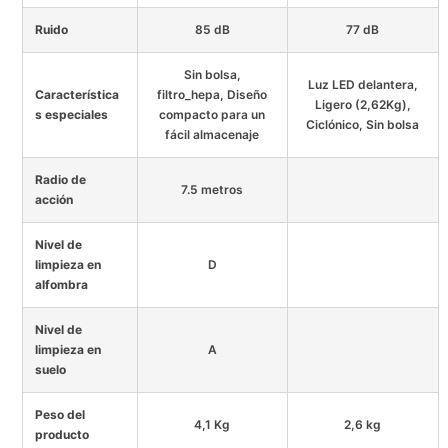
Ruido
85 dB
77 dB
Sin bolsa,
Luz LED delantera,
Característica
filtro_hepa, Diseño
Ligero (2,62Kg),
s especiales
compacto para un
Ciclónico, Sin bolsa
fácil almacenaje
Radio de
7.5 metros
acción
Nivel de
limpieza en
D
alfombra
Nivel de
limpieza en
A
suelo
Peso del
4,1 Kg
2,6 kg
producto