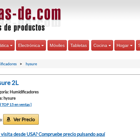
ática
Electrónica
Móviles
Tabletas
Cocina
Hogar
ificadores
hysure
ure 2L
oría: Humidificadores
: hysure
el TOP 15 en ventas ]
Ver Precio
o:
 visita desde USA? Compruebe precio pulsando aquí