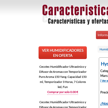
Inform
Humid
VER HUMIDIFICADORES
EN OFERTA
Hys
Cecotec Humidificador Ultrasónico y
Categ
Difusor de Aromas con Temporizador
Marca
Pure Aroma 150 Yang. Capacidad 150
[ Ver 
ml, Temporizador 3 Horas, 7 Colores
led, Fun
Comprar por solo 0.00 €
Preci
Cecotec Humidificador Ultrasónico y
¿Nos
Difusor de Aromas con Temporizador