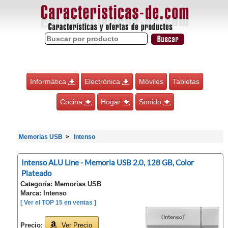
Informática
Electrónica
Móviles
Tabletas
Cocina
Hogar
Sonido
Memorias USB
Intenso
Intenso ALU Line - Memoria USB 2.0, 128 GB, Color
Plateado
Categoría: Memorias USB
Marca: Intenso
[ Ver el TOP 15 en ventas ]
Precio:
Ver Precio