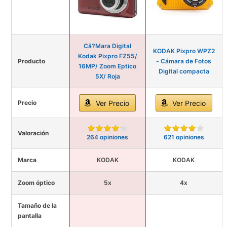
Cã?Mara Digital
KODAK Pixpro WPZ2
Kodak Pixpro FZ55/
Producto
- Cámara de Fotos
16MP/ Zoom Eptico
Digital compacta
5X/ Roja
Precio
Ver Precio
Ver Precio
Valoración
264 opiniones
621 opiniones
Marca
KODAK
KODAK
Zoom óptico
5x
4x
Tamaño de la
pantalla