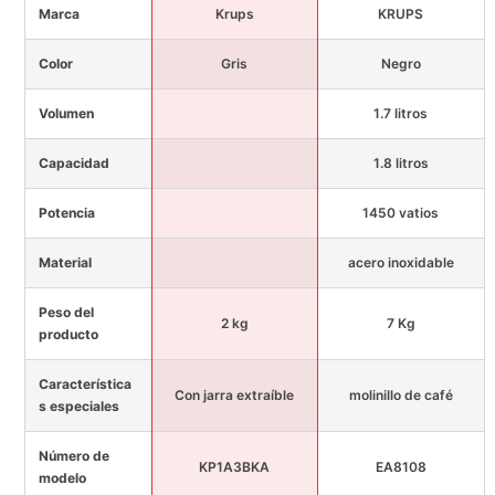
Marca
Krups
KRUPS
Color
Gris
Negro
Volumen
1.7 litros
Capacidad
1.8 litros
Potencia
1450 vatios
Material
acero inoxidable
Peso del
2 kg
7 Kg
producto
Característica
Con jarra extraíble
molinillo de café
s especiales
Número de
KP1A3BKA
EA8108
modelo