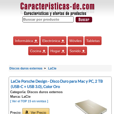
Informática
Electrónica
Móviles
Tabletas
Cocina
Hogar
Sonido
Discos duros externos
LaCie
LaCie Porsche Design - Disco Duro para Mac y PC, 2 TB
(USB-C + USB 3.0), Color Oro
Categoría: Discos duros externos
Marca: LaCie
[ Ver el TOP 15 en ventas ]
Precio:
Ver Precio