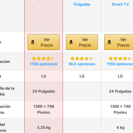
Pulgadas
Smart TV
Ver
Ver
Ver
o
Precio
Precio
Precio
ación
1156 opiniones
904 opiniones
1156 opinione
a
LG
LG
LG
o de la
24 Pulgadas
24 Pulgadas
lla
ución
1366 x 768
1366 x 768
ma
Píxeles
Píxeles
del
3,25 kg
4 kg
cto