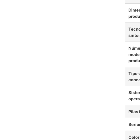
Dimen
produ
Tecno
sinto
Núme
model
produ
Tipo 
conec
Sist
opera
Pilas
Serie
Color