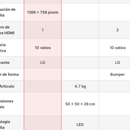
ución de
1366 x 768 pixels
lla
ro de
1
2
os HDMI
cia
10 vatios
10 vatios
rica
cante
LG
LG
r de forma
Bumper
Artículo
4.7 kg
nsiones
50 x 50 x 28 cm
ulo
logía
LED
lla