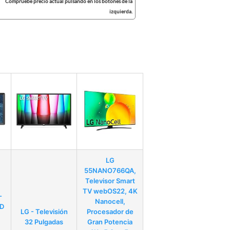
Compruebe precio actual pulsando en los botones de la
izquierda.
LG
55NANO766QA,
Televisor Smart
TV webOS22, 4K
-
Nanocell,
HD
LG - Televisión
Procesador de
32 Pulgadas
Gran Potencia