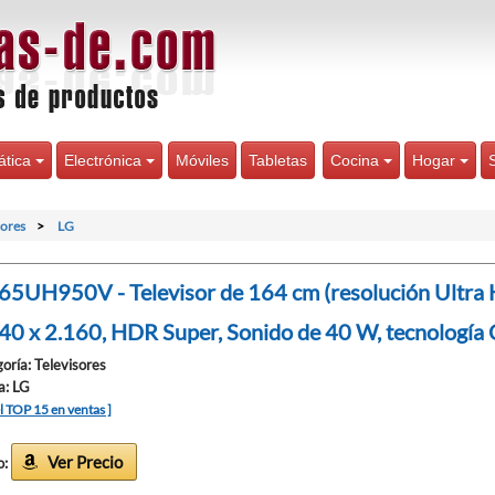
ática
Electrónica
Móviles
Tabletas
Cocina
Hogar
sores
LG
65UH950V - Televisor de 164 cm (resolución Ultra H
40 x 2.160, HDR Super, Sonido de 40 W, tecnología 
oría: Televisores
a: LG
el TOP 15 en ventas ]
Ver Precio
o: