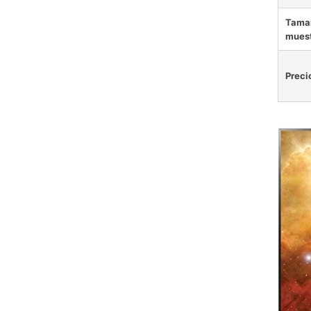
Tamañ
mues
Preci