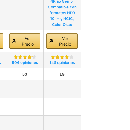
4K a5 Gen 5,
Compatible con
formatos HDR
10, H y HGiG,
Color Oscu
Ver
Ver
Precio
Precio
s
904 opiniones
145 opiniones
LG
LG