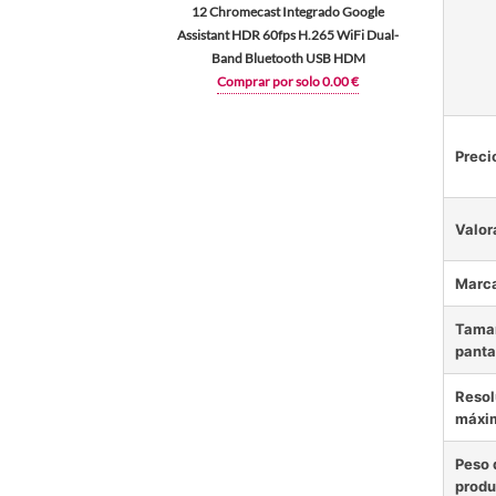
12 Chromecast Integrado Google
Assistant HDR 60fps H.265 WiFi Dual-
Band Bluetooth USB HDM
Comprar por solo 0.00 €
Preci
Valor
Marc
Tamañ
panta
Resol
máxi
Peso 
produ