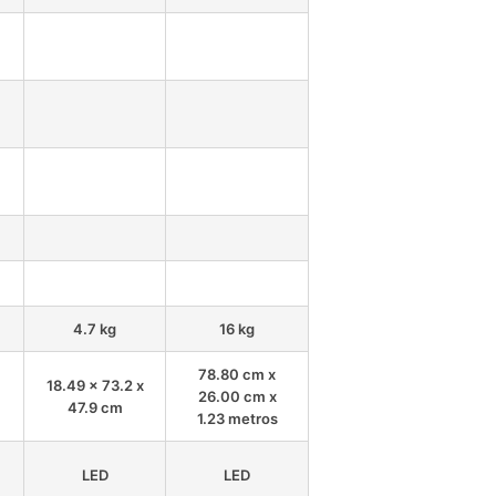
4.7 kg
16 kg
78.80 cm x
18.49 x 73.2 x
26.00 cm x
47.9 cm
1.23 metros
LED
LED