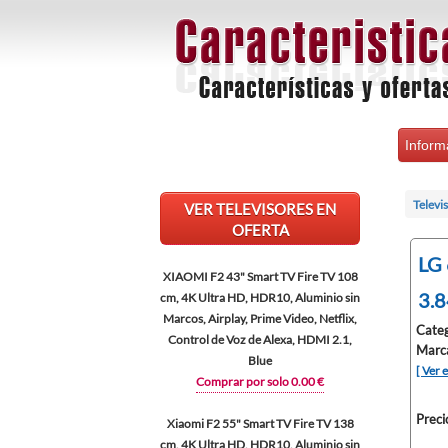
Inform
Televi
VER TELEVISORES EN
OFERTA
LG 
XIAOMI F2 43" Smart TV Fire TV 108
3.8
cm, 4K Ultra HD, HDR10, Aluminio sin
Marcos, Airplay, Prime Video, Netflix,
Categ
Control de Voz de Alexa, HDMI 2.1,
Marc
Blue
[ Ver 
Comprar por solo 0.00 €
Preci
Xiaomi F2 55" Smart TV Fire TV 138
cm, 4K Ultra HD, HDR10, Aluminio sin