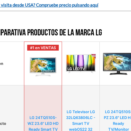
 visita desde USA? Compruebe precio pulsando aquí
parativa productos de la marca LG
#1 en VENTAS
en
LG Televisor LG
LG 24TQ510S
LG 24TQ510S-
32LQ63806LC -
PZ 23.6" LED 
cto
WZ 23.6" LED HD
Smart TV
Ready
Ready Smart TV
webOS22 32
TV/Monitor