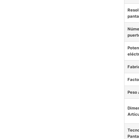
Resol
panta
Núme
puert
Poten
eléct
Fabri
Facto
Peso 
Dime
Artíc
Tecno
Panta