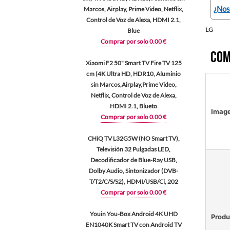
¿Nos
Marcos, Airplay, Prime Video, Netflix,
Control de Voz de Alexa, HDMI 2.1,
LG
Blue
Comprar por solo 0.00 €
Com
Xiaomi F2 50" Smart TV Fire TV 125
cm (4K Ultra HD, HDR10, Aluminio
sin Marcos,Airplay,Prime Video,
Netflix, Control de Voz de Alexa,
HDMI 2.1, Blueto
Imag
Comprar por solo 0.00 €
CHiQ TV L32G5W (NO Smart TV),
Televisión 32 Pulgadas LED,
Decodificador de Blue-Ray USB,
Dolby Audio, Sintonizador (DVB-
T/T2/C/S/S2), HDMI/USB/Ci, 202
Comprar por solo 0.00 €
Youin You-Box Android 4K UHD
Produ
EN1040K Smart TV con Android TV