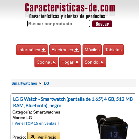
Informática
Electrónica
Móviles
Tabletas
Cocina
Hogar
Sonido
Smartwatches
LG
LG G Watch - Smartwatch (pantalla de 1.65", 4 GB, 512 MB
RAM, Bluetooth), negro
Categoría: Smartwatches
Marca: LG
[ Ver el TOP 15 en ventas ]
Precio:
Ver Precio