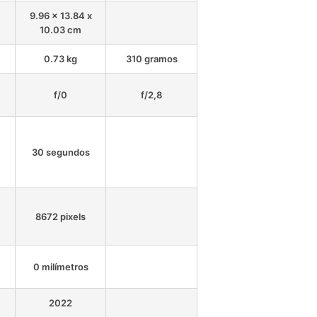
9.96 x 13.84 x
10.03 cm
0.73 kg
310 gramos
f/0
f/2,8
30 segundos
8672 pixels
0 milímetros
2022