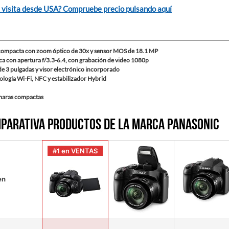
 visita desde USA? Compruebe precio pulsando aquí
ompacta con zoom óptico de 30x y sensor MOS de 18.1 MP
ca con apertura f/3.3-6.4, con grabación de video 1080p
de 3 pulgadas y visor electrónico incorporado
logía Wi-Fi, NFC y estabilizador Hybrid
maras compactas
parativa productos de la marca Panasonic
#1 en VENTAS
en