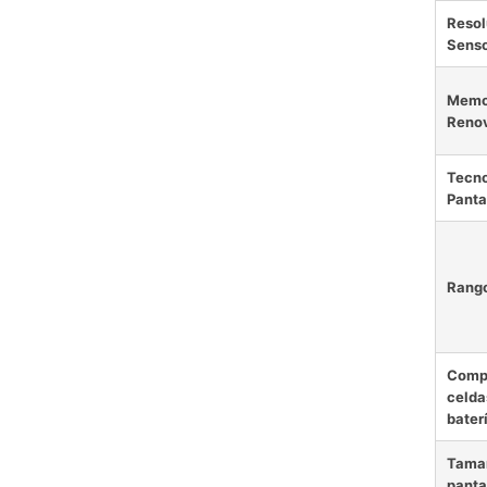
Resol
Senso
Memo
Reno
Tecno
Panta
Rang
Comp
celda
bater
Tama
panta