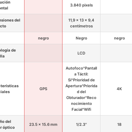
ución
3.840 pixels
ontal
siones del
11,9 x 13 x 9,4
cto
centímetros
negro
Negro
negro
logía de
LCD
lla
Autofoco^Pantall
a Táctil:
Sí^Prioridad de
terísticas
Apertura^Priorida
GPS
4K
iales
d del
Obturador^Reco
nocimiento
Facial^Wifi
ño del
23.5 x 15.6 mm
1/2.3''
18
r óptico