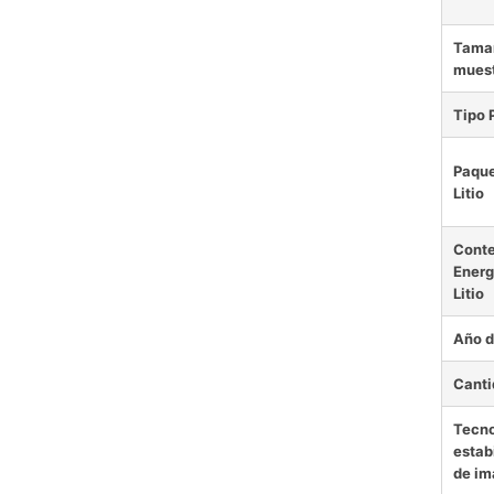
Tamañ
mues
Tipo 
Paque
Litio
Cont
Energ
Litio
Año d
Canti
Tecno
estab
de i