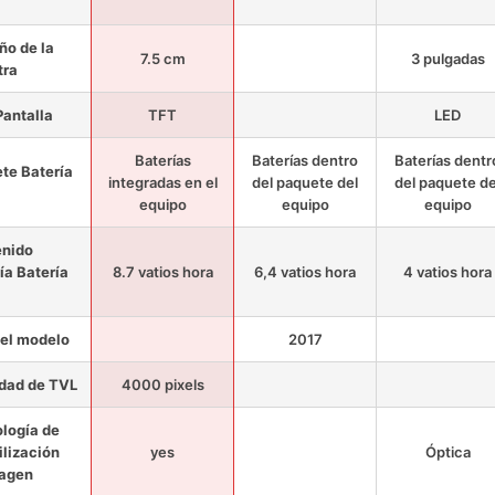
o de la
7.5 cm
3 pulgadas
tra
Pantalla
TFT
LED
Baterías
Baterías dentro
Baterías dentr
te Batería
integradas en el
del paquete del
del paquete de
equipo
equipo
equipo
enido
ía Batería
8.7 vatios hora
6,4 vatios hora
4 vatios hora
el modelo
2017
dad de TVL
4000 pixels
logía de
ilización
yes
Óptica
magen