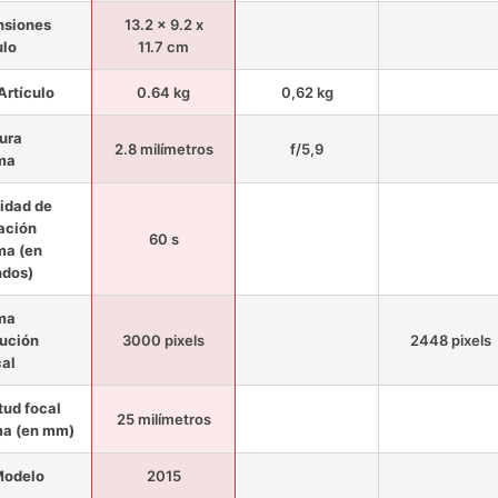
nsiones
13.2 x 9.2 x
ulo
11.7 cm
Artículo
0.64 kg
0,62 kg
ura
2.8 milímetros
f/5,9
ma
idad de
ación
60 s
ma (en
ndos)
ma
ución
3000 pixels
2448 pixels
cal
tud focal
25 milímetros
ma (en mm)
Modelo
2015