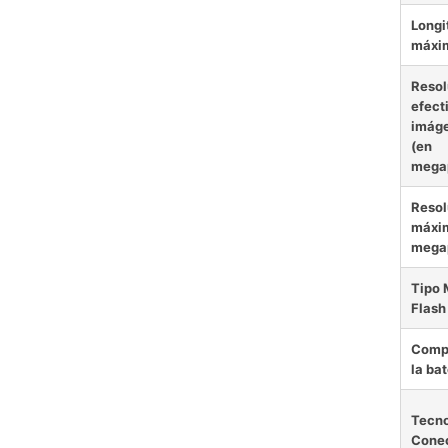
Longi
máxi
Resol
efect
imáge
(en
megap
Resol
máxi
megap
Tipo
Flash
Comp
la bat
Tecno
Conec