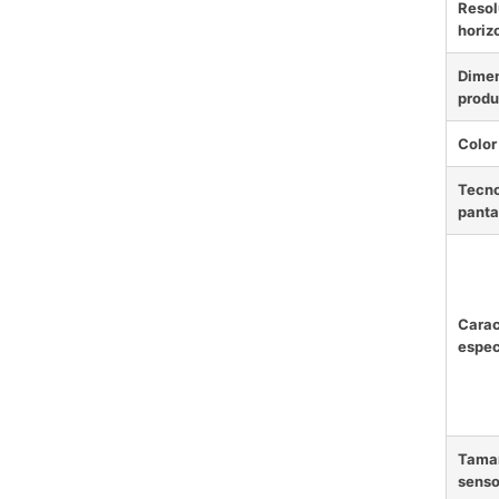
Resol
horiz
Dimen
produ
Color
Tecno
panta
Carac
espec
Tama
senso