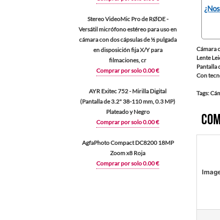
¿Nos
Stereo VideoMic Pro de RØDE -
Versátil micrófono estéreo para uso en
cámara con dos cápsulas de ½ pulgada
Cámara c
en disposición fija X/Y para
Lente Lei
filmaciones, cr
Pantalla 
Comprar por solo 0.00 €
Con tecno
AYR Exitec 752 - Mirilla Digital
Tags: Cá
(Pantalla de 3.2" 38-110 mm, 0.3 MP)
Plateado y Negro
Com
Comprar por solo 0.00 €
AgfaPhoto Compact DC8200 18MP
Zoom x8 Roja
Comprar por solo 0.00 €
Imag