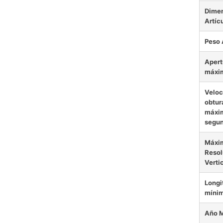
Dime
Artíc
Peso 
Apert
máxi
Veloc
obtur
máxi
segu
Máxi
Resol
Verti
Longi
míni
Año 