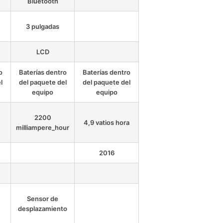
Bluetooth
3 pulgadas
LCD
o
Baterías dentro
Baterías dentro
l
del paquete del
del paquete del
equipo
equipo
2200
4,9 vatios hora
milliampere_hour
2016
Sensor de
desplazamiento