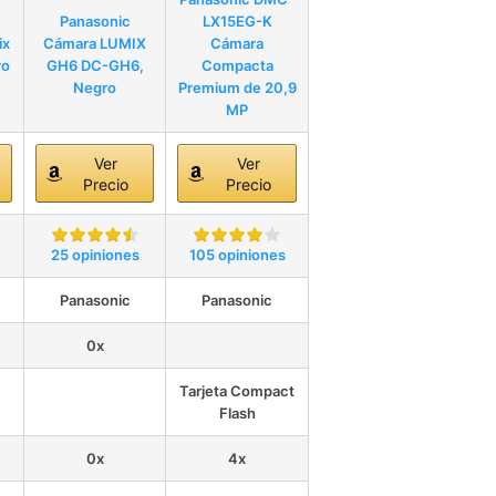
Panasonic
LX15EG-K
ix
Cámara LUMIX
Cámara
ro
GH6 DC-GH6,
Compacta
Negro
Premium de 20,9
MP
Ver
Ver
Precio
Precio
25 opiniones
105 opiniones
Panasonic
Panasonic
0x
Tarjeta Compact
Flash
0x
4x