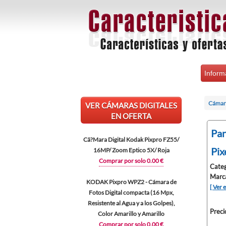
Inform
Cámara
VER CÁMARAS DIGITALES
EN OFERTA
Pan
Cã?Mara Digital Kodak Pixpro FZ55/
Pix
16MP/ Zoom Eptico 5X/ Roja
Comprar por solo 0.00 €
Categ
Marca
KODAK Pixpro WPZ2 - Cámara de
[ Ver 
Fotos Digital compacta (16 Mpx,
Resistente al Agua y a los Golpes),
Preci
Color Amarillo y Amarillo
Comprar por solo 0.00 €