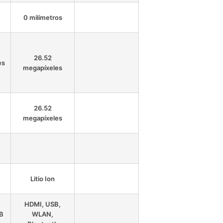
0 milímetros
26.52
es
megapíxeles
26.52
megapíxeles
Litio Ion
HDMI, USB,
SB
WLAN,