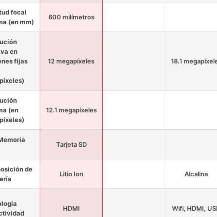
tud focal
600 milímetros
ma (en mm)
ución
iva en
nes fijas
12 megapíxeles
18.1 megapíxel
íxeles)
ución
ma (en
12.1 megapíxeles
íxeles)
 Memoria
Tarjeta SD
osición de
Litio Ion
Alcalina
ería
logía
HDMI
Wifi, HDMI, U
tividad