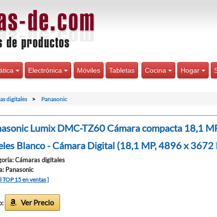
ática
Electrónica
Móviles
Tabletas
Cocina
Hogar
s digitales
Panasonic
asonic Lumix DMC-TZ60 Cámara compacta 18,1 MP
eles Blanco - Cámara Digital (18,1 MP, 4896 x 3672 P
oría: Cámaras digitales
: Panasonic
el TOP 15 en ventas ]
Ver Precio
o: