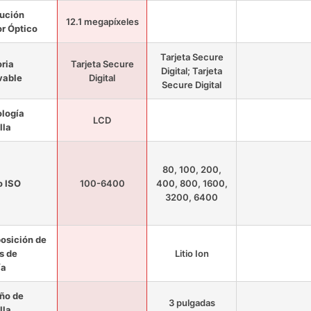
ución
12.1 megapíxeles
r Óptico
Tarjeta Secure
ria
Tarjeta Secure
Digital; Tarjeta
vable
Digital
Secure Digital
logía
LCD
lla
80, 100, 200,
o ISO
100-6400
400, 800, 1600,
3200, 6400
osición de
s de
Litio Ion
ía
ño de
3 pulgadas
lla