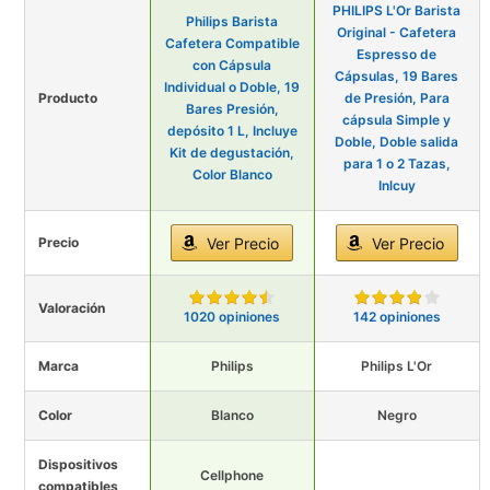
PHILIPS L'Or Barista
Philips Barista
Original - Cafetera
Cafetera Compatible
Espresso de
con Cápsula
Cápsulas, 19 Bares
Individual o Doble, 19
Producto
de Presión, Para
Bares Presión,
cápsula Simple y
depósito 1 L, Incluye
Doble, Doble salida
Kit de degustación,
para 1 o 2 Tazas,
Color Blanco
Inlcuy
Precio
Ver Precio
Ver Precio
Valoración
1020 opiniones
142 opiniones
Marca
Philips
Philips L'Or
Color
Blanco
Negro
Dispositivos
Cellphone
compatibles