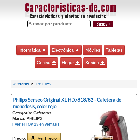
Informática
Electrónica
Móviles
Tabletas
Cocina
Hogar
Sonido
Cafeteras
PHILIPS
Philips Senseo Original XL HD7818/82 - Cafetera de
monodosis, color rojo
Categoría: Cafeteras
Marca: PHILIPS
[ Ver el TOP 15 en ventas ]
Precio:
Ver Precio