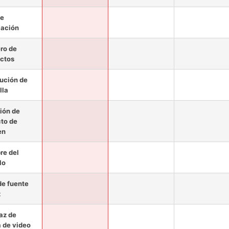
de
cación
ro de
ctos
ución de
lla
ión de
to de
en
e del
lo
de fuente
z
faz de
a de video