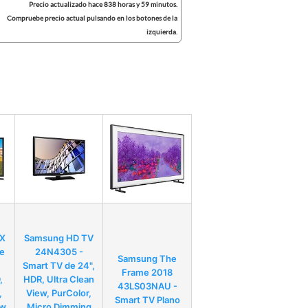
Precio actualizado hace 838 horas y 59 minutos.
Compruebe precio actual pulsando en los botones de la
izquierda.
X
Samsung HD TV
e
24N4305 -
Samsung The
Smart TV de 24",
Frame 2018
,
HDR, Ultra Clean
43LS03NAU -
,
View, PurColor,
Smart TV Plano
ew
Micro Dimming