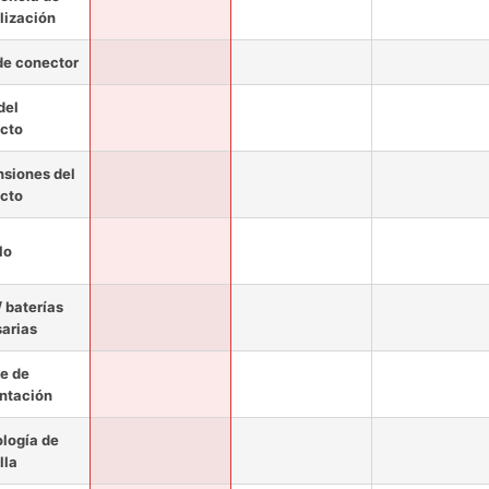
lización
de conector
del
cto
siones del
cto
lo
/ baterías
arias
e de
ntación
logía de
lla