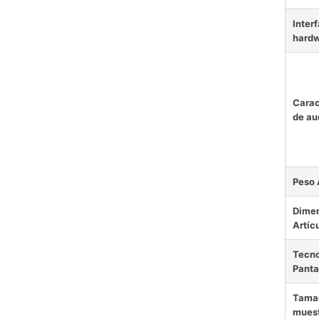
Interf
hard
Carac
de au
Peso 
Dime
Artíc
Tecno
Panta
Tamañ
mues