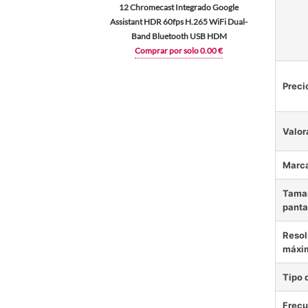
12 Chromecast Integrado Google
Assistant HDR 60fps H.265 WiFi Dual-
Band Bluetooth USB HDM
Comprar por solo 0.00 €
Preci
Valor
Marc
Tamañ
panta
Resol
máxi
Tipo 
Frecu