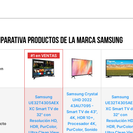
parativa productos de la marca Samsung
#1 en VENTAS
en
Samsung Crystal
Samsung
Samsung
UHD 2022
UE32T4305AEX
UE32T4305AE
43AU7095 -
XC Smart TV de
XC Smart TV d
Smart TV de 43",
32" con
32" con
4K, HDR 10+,
Resolución HD,
Resolución HD
cto
Procesador 4K,
HDR, PurColor,
HDR, PurColor
PurColor, Sonido
Ultra Clean View
Ultra Clean Vi