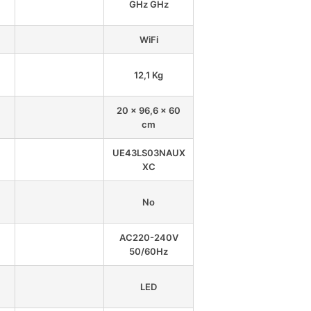
GHz GHz
WiFi
12,1 Kg
20 x 96,6 x 60
cm
UE43LS03NAUX
XC
No
AC220-240V
50/60Hz
LED