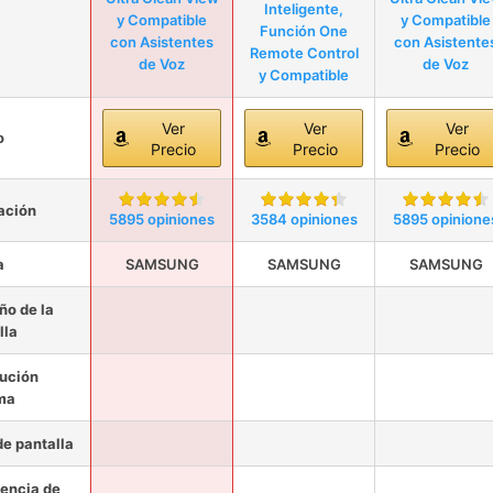
Inteligente,
y Compatible
y Compatible
Función One
con Asistentes
con Asistente
Remote Control
de Voz
de Voz
y Compatible
Ver
Ver
Ver
o
Precio
Precio
Precio
ación
5895 opiniones
3584 opiniones
5895 opinione
a
SAMSUNG
SAMSUNG
SAMSUNG
o de la
lla
ución
ma
de pantalla
encia de