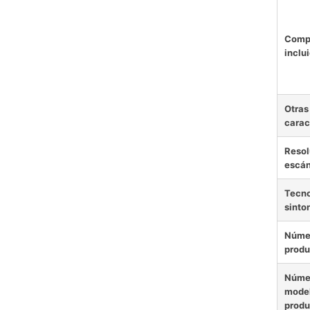
Comp
inclu
Otras
carac
Resol
escá
Tecno
sinto
Núme
produ
Núme
model
produ