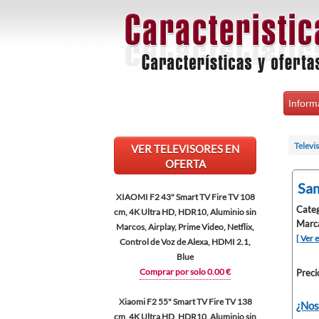
Inform
Televi
VER TELEVISORES EN
OFERTA
Sam
XIAOMI F2 43" Smart TV Fire TV 108
Categ
cm, 4K Ultra HD, HDR10, Aluminio sin
Marc
Marcos, Airplay, Prime Video, Netflix,
[ Ver 
Control de Voz de Alexa, HDMI 2.1,
Blue
Comprar por solo 0.00 €
Preci
Xiaomi F2 55" Smart TV Fire TV 138
¿Nos
cm, 4K Ultra HD, HDR10, Aluminio sin