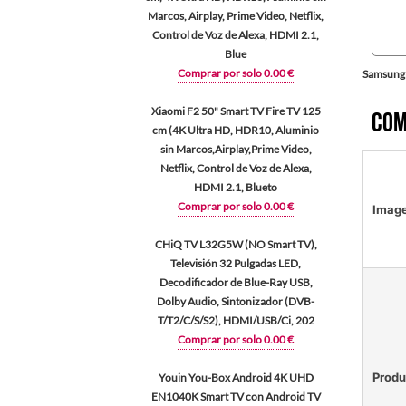
Marcos, Airplay, Prime Video, Netflix,
Control de Voz de Alexa, HDMI 2.1,
Blue
Comprar por solo 0.00 €
Samsung
Xiaomi F2 50" Smart TV Fire TV 125
Com
cm (4K Ultra HD, HDR10, Aluminio
sin Marcos,Airplay,Prime Video,
Netflix, Control de Voz de Alexa,
HDMI 2.1, Blueto
Comprar por solo 0.00 €
Imag
CHiQ TV L32G5W (NO Smart TV),
Televisión 32 Pulgadas LED,
Decodificador de Blue-Ray USB,
Dolby Audio, Sintonizador (DVB-
T/T2/C/S/S2), HDMI/USB/Ci, 202
Comprar por solo 0.00 €
Produ
Youin You-Box Android 4K UHD
EN1040K Smart TV con Android TV