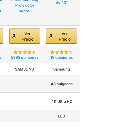
de 43"
Pro y color
s
negro.
Ver
Ver
Precio
Precio
s
5895 opiniones
19 opiniones
SAMSUNG
Samsung
43 pulgadas
4K Ultra HD
LED