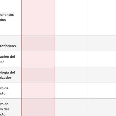
onentes
idos
terísticas
ución del
ner
logía del
nizador
ro de
cto
ro de
o del
cto