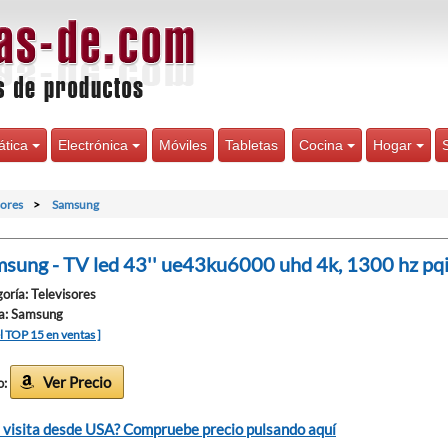
ática
Electrónica
Móviles
Tabletas
Cocina
Hogar
sores
Samsung
sung - TV led 43'' ue43ku6000 uhd 4k, 1300 hz pqi
oría: Televisores
a: Samsung
el TOP 15 en ventas ]
Ver Precio
o:
 visita desde USA? Compruebe precio pulsando aquí