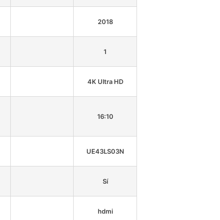
2018
1
4K Ultra HD
16:10
UE43LS03N
Sí
hdmi