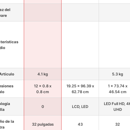
az del
ware
terísticas
dio
Artículo
4.1 kg
5.3 kg
nsiones
12 x 0.8 x
19.25 x 96.39 x
1 x 73.74 x
ulo
0.8 cm
62.78 cm
46.54 cm
logía
LED Full HD, 4
0
LCD, LED
lla
UHD
o de la
32 pulgadas
43
32
tra