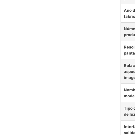
Año 
fabri
Núme
produ
Resol
panta
Relac
aspec
imag
Nombr
mode
Tipo 
de lu
Inter
salid