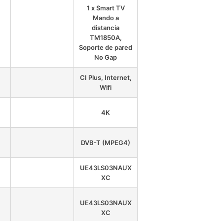
1 x Smart TV
Mando a
distancia
TM1850A,
Soporte de pared
No Gap
CI Plus, Internet,
Wifi
4K
DVB-T (MPEG4)
UE43LS03NAUX
XC
UE43LS03NAUX
XC