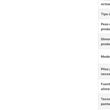
actua
Tipo 
Peso 
produ
Dimen
produ
Mode
Pilas 
neces
Fuent
alime
Tecno
panta