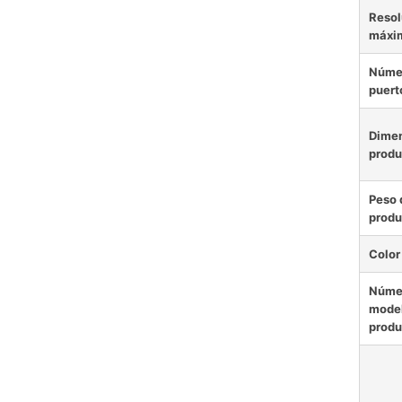
Resol
máxi
Núme
puert
Dimen
produ
Peso 
produ
Color
Núme
model
produ