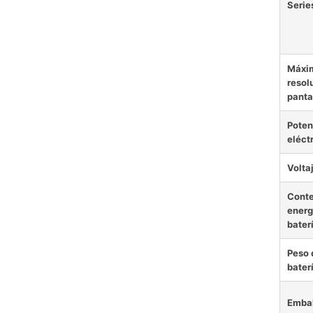
Serie
Máxi
resol
panta
Poten
eléct
Volta
Conte
energ
baterí
Peso 
baterí
Embal