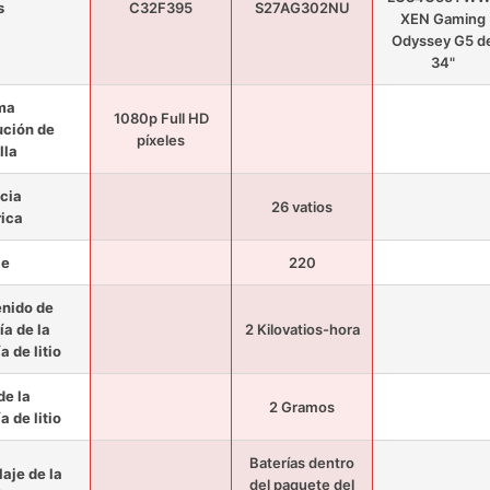
s
C32F395
S27AG302NU
XEN Gaming
Odyssey G5 d
34"
ma
1080p Full HD
ución de
píxeles
lla
cia
26 vatios
rica
je
220
nido de
ía de la
2 Kilovatios-hora
a de litio
de la
2 Gramos
a de litio
Baterías dentro
aje de la
del paquete del