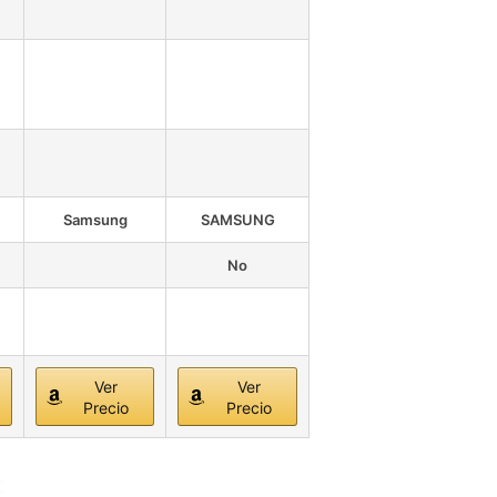
Samsung
SAMSUNG
No
Ver
Ver
Precio
Precio