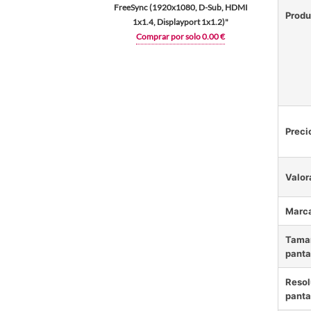
FreeSync (1920x1080, D-Sub, HDMI
Produ
1x1.4, Displayport 1x1.2)"
Comprar por solo 0.00 €
Preci
Valor
Marc
Tamañ
panta
Resol
panta