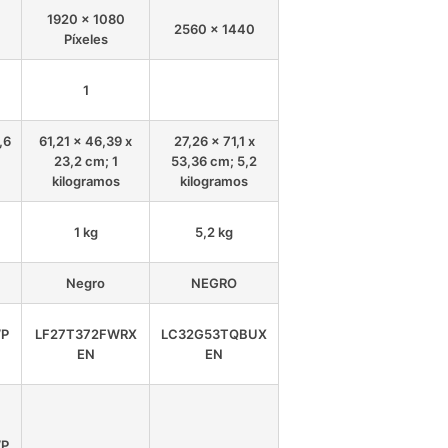
1920 x 1080
2560 x 1440
Píxeles
1
,6
61,21 x 46,39 x
27,26 x 71,1 x
23,2 cm; 1
53,36 cm; 5,2
kilogramos
kilogramos
1 kg
5,2 kg
Negro
NEGRO
P
LF27T372FWRX
LC32G53TQBUX
EN
EN
P