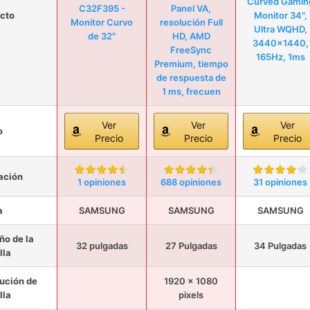
Curved Gamin
C32F395 -
Panel VA,
cto
Monitor 34",
Monitor Curvo
resolución Full
Ultra WQHD,
de 32"
HD, AMD
3440x1440,
FreeSync
165Hz, 1ms
Premium, tiempo
de respuesta de
1 ms, frecuen
Ver
Ver
Ver
o
Precio
Precio
Precio
ación
1 opiniones
688 opiniones
31 opiniones
a
SAMSUNG
SAMSUNG
SAMSUNG
o de la
32 pulgadas
27 Pulgadas
34 Pulgadas
lla
ución de
1920 x 1080
lla
pixels