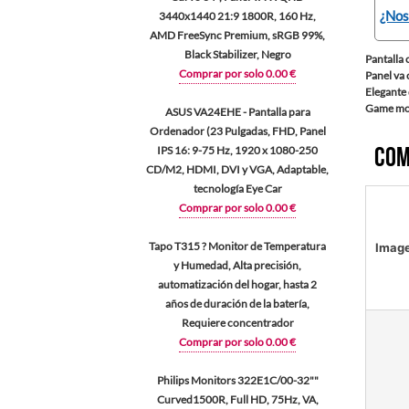
¿Nos
3440x1440 21:9 1800R, 160 Hz,
AMD FreeSync Premium, sRGB 99%,
Black Stabilizer, Negro
Pantalla
Comprar por solo 0.00 €
Panel va
Elegante 
Game mod
ASUS VA24EHE - Pantalla para
Ordenador (23 Pulgadas, FHD, Panel
Com
IPS 16: 9-75 Hz, 1920 x 1080-250
CD/M2, HDMI, DVI y VGA, Adaptable,
tecnología Eye Car
Comprar por solo 0.00 €
Tapo T315 ? Monitor de Temperatura
Imag
y Humedad, Alta precisión,
automatización del hogar, hasta 2
años de duración de la batería,
Requiere concentrador
Comprar por solo 0.00 €
Philips Monitors 322E1C/00-32""
Curved1500R, Full HD, 75Hz, VA,