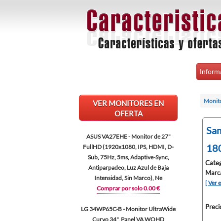
Inform
Monit
VER MONITORES EN
OFERTA
Sam
ASUS VA27EHE - Monitor de 27"
180
FullHD (1920x1080, IPS, HDMI, D-
Sub, 75Hz, 5ms, Adaptive-Sync,
Categ
Antiparpadeo, Luz Azul de Baja
Marc
Intensidad, Sin Marco), Ne
[ Ver 
Comprar por solo 0.00 €
Preci
LG 34WP65C-B - Monitor UltraWide
Curvo 34", Panel VA WQHD