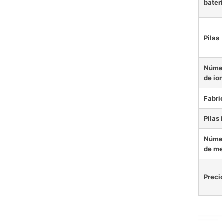
baterí
Pilas
Númer
de ion
Fabri
Pilas
Númer
de met
Preci