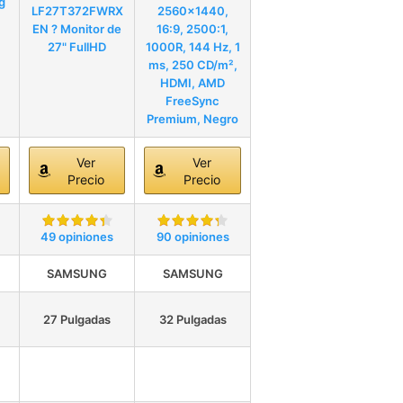
g
LF27T372FWRX
2560x1440,
EN ? Monitor de
16:9, 2500:1,
27" FullHD
1000R, 144 Hz, 1
ms, 250 CD/m²,
HDMI, AMD
FreeSync
Premium, Negro
Ver
Ver
Precio
Precio
49 opiniones
90 opiniones
SAMSUNG
SAMSUNG
27 Pulgadas
32 Pulgadas