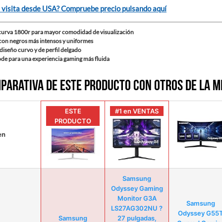
 visita desde USA? Compruebe precio pulsando aquí
 curva 1800r para mayor comodidad de visualización
 con negros más intensos y uniformes
diseño curvo y de perfil delgado
e para una experiencia gaming más fluida
parativa de este producto con otros de la 
ESTE
#1 en VENTAS
PRODUCTO
en
Samsung
Odyssey Gaming
Monitor G3A
Samsung
LS27AG302NU ?
Odyssey G55
Samsung
27 pulgadas,