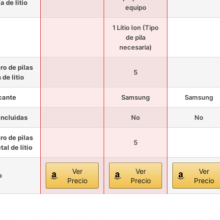
a de litio
equipo
1 Litio Ion (Tipo
de pila
necesaria)
o de pilas
5
 de litio
cante
Samsung
Samsung
 incluidas
No
No
o de pilas
5
al de litio
Ver
Ver
Ver
o
Precio
Precio
Precio