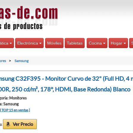
ática
Electrónica
Móviles
Tabletas
Cocina
Hogar
ores
Samsung
sung C32F395 - Monitor Curvo de 32" (Full HD, 4 m
0R, 250 cd/m², 178°, HDMI, Base Redonda) Blanco
oría: Monitores
a: Samsung
el TOP 15 en ventas ]
Ver Precio
o: