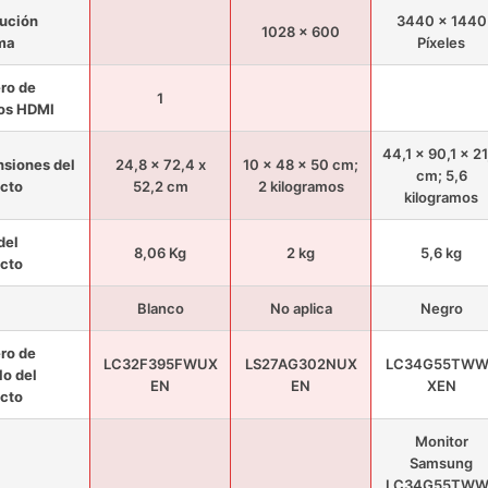
ución
3440 x 1440
1028 x 600
ma
Píxeles
ro de
1
os HDMI
44,1 x 90,1 x 21
siones del
24,8 x 72,4 x
10 x 48 x 50 cm;
cm; 5,6
cto
52,2 cm
2 kilogramos
kilogramos
del
8,06 Kg
2 kg
5,6 kg
cto
Blanco
No aplica
Negro
ro de
LC32F395FWUX
LS27AG302NUX
LC34G55TWW
o del
EN
EN
XEN
cto
Monitor
Samsung
LC34G55TWW