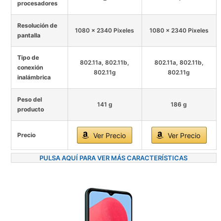
procesadores
Resolución de
1080 x 2340 Pixeles
1080 x 2340 Pixeles
pantalla
Tipo de
802.11a, 802.11b,
802.11a, 802.11b,
conexión
802.11g
802.11g
inalámbrica
Peso del
141 g
186 g
producto
Precio
Ver Precio
Ver Precio
PULSA AQUÍ PARA VER MÁS CARACTERÍSTICAS