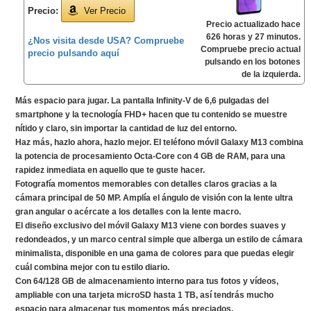
Precio:
Ver Precio
Precio actualizado hace
626 horas y 27 minutos.
¿Nos visita desde USA? Compruebe
Compruebe precio actual
precio pulsando aquí
pulsando en los botones
de la izquierda.
Más espacio para jugar. La pantalla Infinity-V de 6,6 pulgadas del
smartphone y la tecnología FHD+ hacen que tu contenido se muestre
nítido y claro, sin importar la cantidad de luz del entorno.
Haz más, hazlo ahora, hazlo mejor. El teléfono móvil Galaxy M13 combina
la potencia de procesamiento Octa-Core con 4 GB de RAM, para una
rapidez inmediata en aquello que te guste hacer.
Fotografía momentos memorables con detalles claros gracias a la
cámara principal de 50 MP. Amplía el ángulo de visión con la lente ultra
gran angular o acércate a los detalles con la lente macro.
El diseño exclusivo del móvil Galaxy M13 viene con bordes suaves y
redondeados, y un marco central simple que alberga un estilo de cámara
minimalista, disponible en una gama de colores para que puedas elegir
cuál combina mejor con tu estilo diario.
Con 64/128 GB de almacenamiento interno para tus fotos y vídeos,
ampliable con una tarjeta microSD hasta 1 TB, así tendrás mucho
espacio para almacenar tus momentos más preciados.