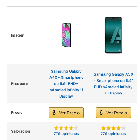
Imagen
Samsung Galaxy
Samsung Galaxy A50
A40 - Smartphone
- Smartphone de 6.4"
Producto
de 5.9" FHD+
FHD sAmoled Infinity
sAmoled Infinity U
U Display
Display
Precio
Ver Precio
Ver Precio
Valoración
779 opiniones
779 opiniones