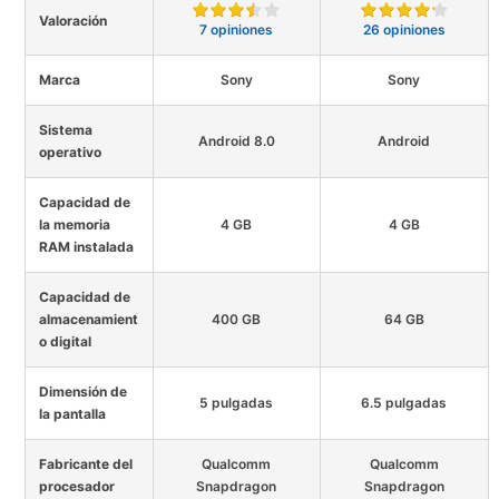
Valoración
7 opiniones
26 opiniones
Marca
Sony
Sony
Sistema
Android 8.0
Android
operativo
Capacidad de
la memoria
4 GB
4 GB
RAM instalada
Capacidad de
almacenamient
400 GB
64 GB
o digital
Dimensión de
5 pulgadas
6.5 pulgadas
la pantalla
Fabricante del
Qualcomm
Qualcomm
procesador
Snapdragon
Snapdragon