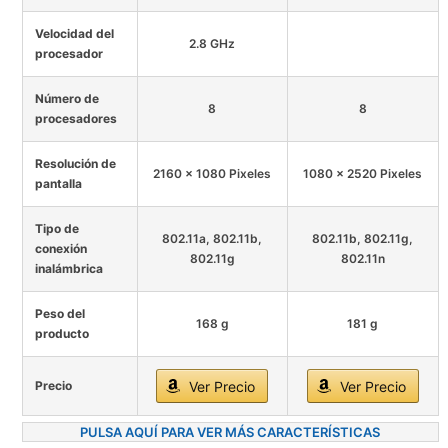
Velocidad del
2.8 GHz
procesador
Número de
8
8
procesadores
Resolución de
2160 x 1080 Pixeles
1080 x 2520 Pixeles
pantalla
Tipo de
802.11a, 802.11b,
802.11b, 802.11g,
conexión
802.11g
802.11n
inalámbrica
Peso del
168 g
181 g
producto
Precio
Ver Precio
Ver Precio
PULSA AQUÍ PARA VER MÁS CARACTERÍSTICAS