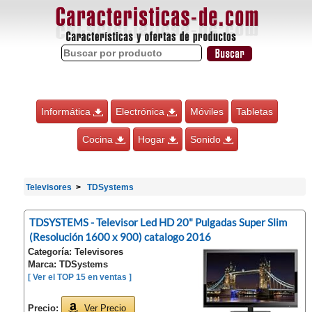
Informática
Electrónica
Móviles
Tabletas
Cocina
Hogar
Sonido
Televisores
TDSystems
TDSYSTEMS - Televisor Led HD 20" Pulgadas Super Slim
(Resolución 1600 x 900) catalogo 2016
Categoría: Televisores
Marca: TDSystems
[ Ver el TOP 15 en ventas ]
Precio:
Ver Precio