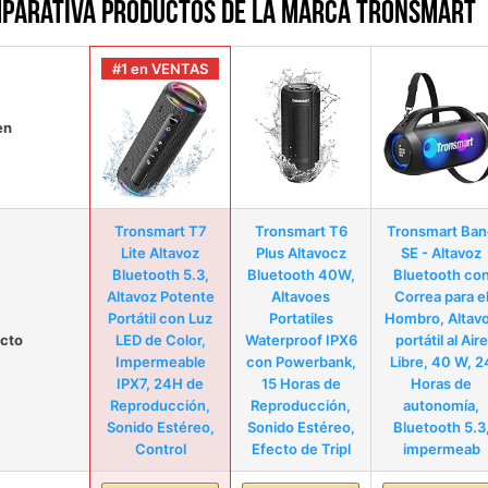
parativa productos de la marca Tronsmart
#1 en VENTAS
en
Tronsmart T7
Tronsmart T6
Tronsmart Ban
Lite Altavoz
Plus Altavocz
SE - Altavoz
Bluetooth 5.3,
Bluetooth 40W,
Bluetooth co
Altavoz Potente
Altavoes
Correa para e
Portátil con Luz
Portatiles
Hombro, Altav
cto
LED de Color,
Waterproof IPX6
portátil al Aire
Impermeable
con Powerbank,
Libre, 40 W, 2
IPX7, 24H de
15 Horas de
Horas de
Reproducción,
Reproducción,
autonomía,
Sonido Estéreo,
Sonido Estéreo,
Bluetooth 5.3
Control
Efecto de Tripl
impermeab