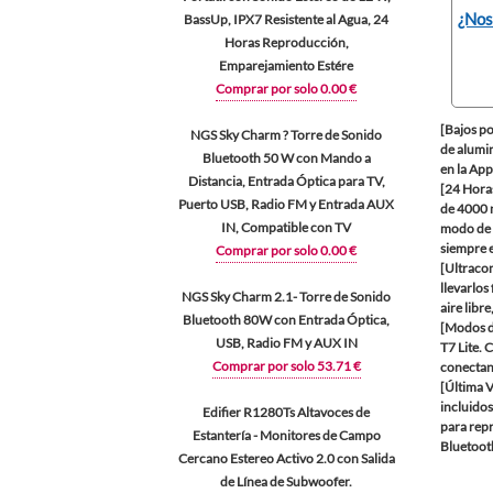
¿Nos
BassUp, IPX7 Resistente al Agua, 24
Horas Reproducción,
Emparejamiento Estére
Comprar por solo 0.00 €
[Bajos po
NGS Sky Charm ? Torre de Sonido
de alumin
Bluetooth 50 W con Mando a
en la App
Distancia, Entrada Óptica para TV,
[24 Hora
Puerto USB, Radio FM y Entrada AUX
de 4000 m
IN, Compatible con TV
modo de i
siempre 
Comprar por solo 0.00 €
[Ultraco
llevarlos
NGS Sky Charm 2.1- Torre de Sonido
aire libre
Bluetooth 80W con Entrada Óptica,
[Modos d
USB, Radio FM y AUX IN
T7 Lite. 
Comprar por solo 53.71 €
conectand
[Última V
incluidos
Edifier R1280Ts Altavoces de
para repr
Estantería - Monitores de Campo
Bluetoot
Cercano Estereo Activo 2.0 con Salida
de Línea de Subwoofer.