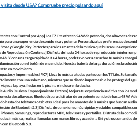
 visita desde USA? Compruebe precio pulsando aquí
tentes con Control por App] Los T7 Lite ofrecen 24 W de potencia, dos altavoces de ra
io para una experiencia de sonido rica y potente. Personaliza tus preferencias de soni
 Store y Google Play. Perfectos para los amantes de la música que buscan una experienc
s de Reproducción Continua] Disfruta de hasta 24 horas de reproducción ininterrumpi
Ah. Y con una carga rápida de 3 a 4 horas, podrás volver a escuchar tu música ensegu
luminación con el botón de encendido. Nuestra batería de larga duración es la solució
están en movimiento.
mpactos y Impermeables IPX7] Lleva tu música a todas partes con los T7 Lite. Su tama
 fácilmente con una sola mano, mientras que su diseño impermeable los protege del agua
, viajes a la playa, fiestas en la piscina e incluso en la ducha.
e Audio Duales y Emparejamiento Estéreo] Mejora tu experiencia auditiva con los modo
Conecta dos altavoces Bluetooth para disfrutar de un potente sonido de hasta 48 W. A
o hasta dos teléfonos o tabletas. Ideal para los amantes de la música que buscan audio
ersión de Bluetooth 5.3] Disfruta de conexiones más rápidas y estables compatibles co
 iPhones, Samsungs, reproductores MP3, televisores y portátiles. Disfruta de la comod
oducir música, realizar llamadas con manos libres y acceder a Siri y otros comandos de 
h con Bluetooth 5.3.