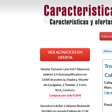
Inform
Altavo
VER ALTAVOCES EN
OFERTA
Tro
Woxter Dynamic Line 410 ? Altavoces
Col
estéreo 2.0 Autoamplificados con
150W de potencia, Madera, Woofer
Categ
de 4 pulgadas, 2 Tweeter, 3.5 mm,
Marc
RCA, Control v
[ Ver 
Comprar por solo 0.00 €
Preci
Soundcore Anker 2 Altavoz Bluetooth
Portátil con Sonido Estéreo de 12 W,