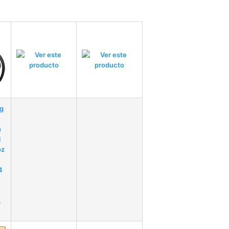
g
n
l
oz
4
,