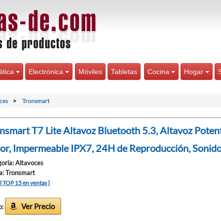
ática
Electrónica
Móviles
Tabletas
Cocina
Hogar
ces
Tronsmart
nsmart T7 Lite Altavoz Bluetooth 5.3, Altavoz Poten
or, Impermeable IPX7, 24H de Reproducción, Sonido
oría: Altavoces
a: Tronsmart
el TOP 15 en ventas ]
Ver Precio
o: