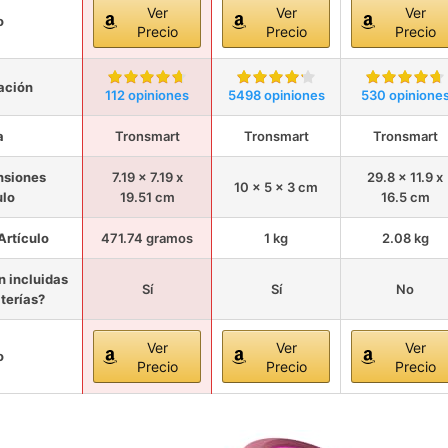
Ver
Ver
Ver
o
Precio
Precio
Precio
ación
112 opiniones
5498 opiniones
530 opinione
a
Tronsmart
Tronsmart
Tronsmart
nsiones
7.19 x 7.19 x
29.8 x 11.9 x
10 x 5 x 3 cm
ulo
19.51 cm
16.5 cm
Artículo
471.74 gramos
1 kg
2.08 kg
n incluidas
Sí
Sí
No
aterías?
Ver
Ver
Ver
o
Precio
Precio
Precio