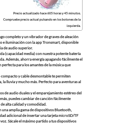
Precio actualizado hace 605 horas y 45 minutos.
Compruebe precio actual pulsando en los botones de la
izquierda.
ngo completo y un vibrador de graves de aleación
do e iluminación con la app Tronsmart, disponible
ia de audio superior.
da (capacidad media) con nuestra potente batería
ida. Además, ahorra energía apagando fácilmente el
n perfecta para los amantes de la música que
ño compacto y cable desmontable te permiten
, la lluvia y mucho más. Perfecto para aventuras al
s de audio duales y el emparejamiento estéreo del
demás, puedes cambiar de canción fácilmente
 de alta calidad y comodidad.
n una amplia gama de dispositivos Bluetooth,
idad adicional de insertar una tarjeta microSD/TF
voz. Sácale el máximo partido a tus dispositivos