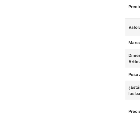
Preci
Valor
Marc
Dime
Artíc
Peso 
¿Está
las b
Preci