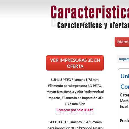
Inform
Impre
VER IMPRESORAS 3D EN
OFERTA
Uni
SUNLU PETG Filament 1,75 mm,
Con
Filamento para Impresora 3D PETG,
Mayor Resistencia y Alta Resistencia al
Categ
Impacto, Filamento de Impresión 3D
Marc
1,75 mm Bien
Es el
Comprar por solo 0.00 €
Preci
GEEETECH Filamento PLA 1.75mm
para impresión 3D, 1kg Spool, Negro