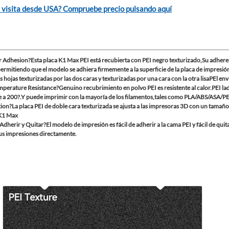
 visita desde USA? Compruebe precio pulsando aquí
 Adhesion?Esta placa K1 Max PEI está recubierta con PEI negro texturizado,Su adheren
rmitiendo que el modelo se adhiera firmemente a la superficie de la placa de impresi
 hojas texturizadas por las dos caras y texturizadas por una cara con la otra lisaPEl enví
perature Resistance?Genuino recubrimiento en polvo PEI es resistente al calor.PEI lado 
te a 200?.Y puede imprimir con la mayoría de los filamentos,tales como PLA/ABS/ASA
tion?La placa PEI de doble cara texturizada se ajusta a las impresoras 3D con un ta
 K1 Max
 Adherir y Quitar?El modelo de impresión es fácil de adherir a la cama PEI y fácil de qu
sus impresiones directamente.