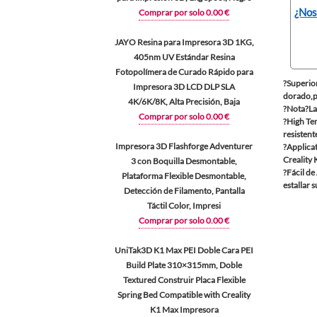
¿Nos
Comprar por solo 0.00 €
JAYO Resina para Impresora 3D 1KG,
405nm UV Estándar Resina
Fotopolímera de Curado Rápido para
?Superior
Impresora 3D LCD DLP SLA
dorado,pe
4K/6K/8K, Alta Precisión, Baja
?Nota?Las
Comprar por solo 0.00 €
?High Tem
resisten
Impresora 3D Flashforge Adventurer
?Applica
Creality
3 con Boquilla Desmontable,
?Fácil de
Plataforma Flexible Desmontable,
estallar 
Detección de Filamento, Pantalla
Táctil Color, Impresi
Comprar por solo 0.00 €
UniTak3D K1 Max PEI Doble Cara PEI
Build Plate 310×315mm, Doble
Textured Construir Placa Flexible
Spring Bed Compatible with Creality
K1 Max Impresora