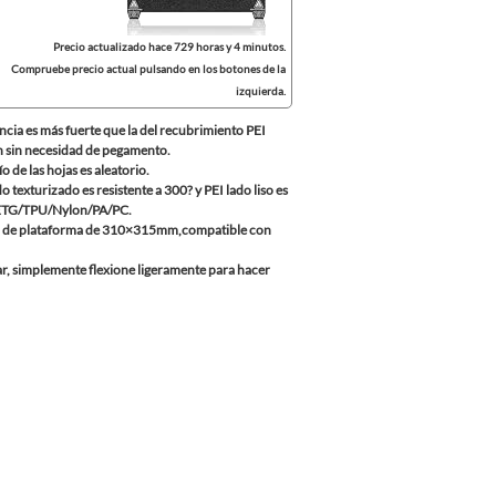
Precio actualizado hace 729 horas y 4 minutos.
Compruebe precio actual pulsando en los botones de la
izquierda.
cia es más fuerte que la del recubrimiento PEI
ón sin necesidad de pegamento.
o de las hojas es aleatorio.
texturizado es resistente a 300? y PEI lado liso es
/PETG/TPU/Nylon/PA/PC.
maño de plataforma de 310×315mm,compatible con
itar, simplemente flexione ligeramente para hacer