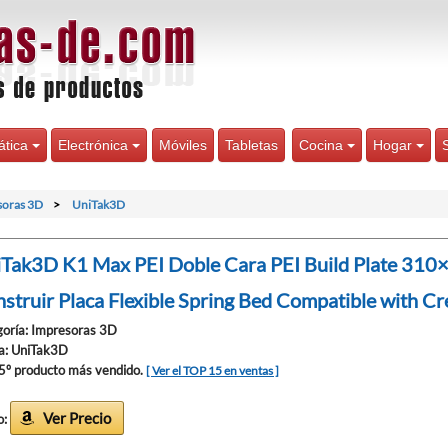
ática
Electrónica
Móviles
Tabletas
Cocina
Hogar
soras 3D
UniTak3D
Tak3D K1 Max PEI Doble Cara PEI Build Plate 310
struir Placa Flexible Spring Bed Compatible with C
oría: Impresoras 3D
a: UniTak3D
 5º producto más vendido.
[ Ver el TOP 15 en ventas ]
Ver Precio
o: