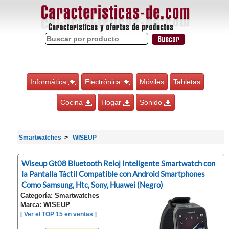
Informática
Electrónica
Móviles
Tabletas
Cocina
Hogar
Sonido
Smartwatches
WISEUP
Wiseup Gt08 Bluetooth Reloj Inteligente Smartwatch con
la Pantalla Táctil Compatible con Android Smartphones
Como Samsung, Htc, Sony, Huawei (Negro)
Categoría: Smartwatches
Marca: WISEUP
[ Ver el TOP 15 en ventas ]