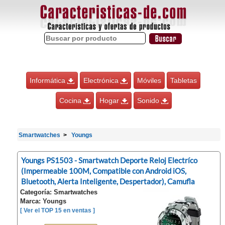
Informática
Electrónica
Móviles
Tabletas
Cocina
Hogar
Sonido
Smartwatches
Youngs
Youngs PS1503 - Smartwatch Deporte Reloj Electríco
(Impermeable 100M, Compatible con Android iOS,
Bluetooth, Alerta Inteligente, Despertador), Camufla
Categoría: Smartwatches
Marca: Youngs
[ Ver el TOP 15 en ventas ]