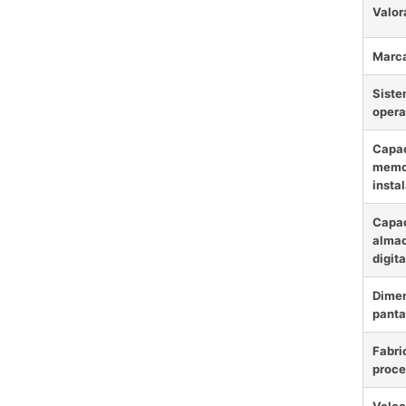
Valor
Marc
Sist
opera
Capac
memo
insta
Capa
alma
digita
Dimen
panta
Fabri
proce