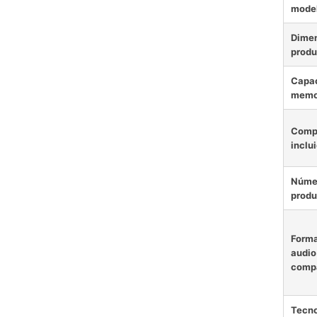
mode
Dimen
produ
Capac
memo
Comp
inclu
Núme
produ
Forma
audio
compa
Tecn