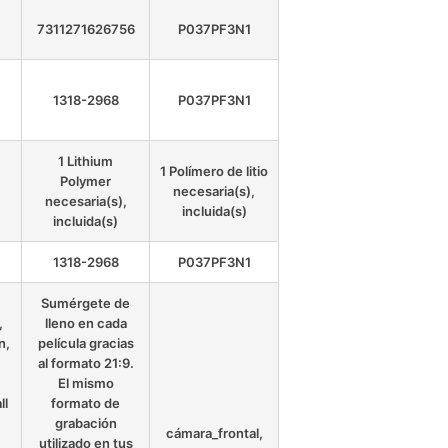
7311271626756
P037PF3N1
1318-2968
P037PF3N1
1 Lithium
1 Polímero de litio
Polymer
necesaria(s),
necesaria(s),
incluida(s)
incluida(s)
1318-2968
P037PF3N1
Sumérgete de
,
lleno en cada
n,
película gracias
al formato 21:9.
El mismo
ll
formato de
grabación
cámara_frontal,
utilizado en tus