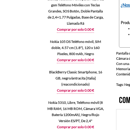
¿Nos
gsm Teléfono Móviles con Teclas
Grandes, SOS Botón, Doble Pantalla
de 2,4+1.77 Pulgadas, Base de Carga,
Produ
Llamada Rá
Comprar por solo 0.00 €
Nokia 105 DS Teléfono móvil, SIM
doble, 4.57 cm (1.8"), 120 x 160
Pantalla
Pixeles, 800 mAh, Negro
Cámara d
Comprar por solo 0.00 €
Con una a
Memoria 
BlackBerry Classic Smartphone, 16
Contenido
GB, negro/antracita [Italia]
(reacondicionado)
Tags: Neg
Comprar por solo 0.00 €
Com
Nokia 5310, Libre, Teléfono móvil (8
MB RAM, 16 MB ROM, Cámara VGA,
Batería 1200mAh), Negro/Rojo
Versión ES/PT, De 2,4"
Comprar por solo 0.00 €