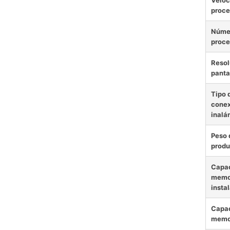
Veloc
proce
Núme
proce
Resol
panta
Tipo 
conex
inalá
Peso 
produ
Capac
memor
insta
Capac
memo