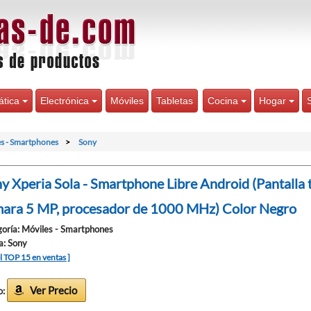
ática
Electrónica
Móviles
Tabletas
Cocina
Hogar
s - Smartphones
Sony
y Xperia Sola - Smartphone Libre Android (Pantalla t
ara 5 MP, procesador de 1000 MHz) Color Negro
oría: Móviles - Smartphones
a: Sony
el TOP 15 en ventas ]
Ver Precio
o: