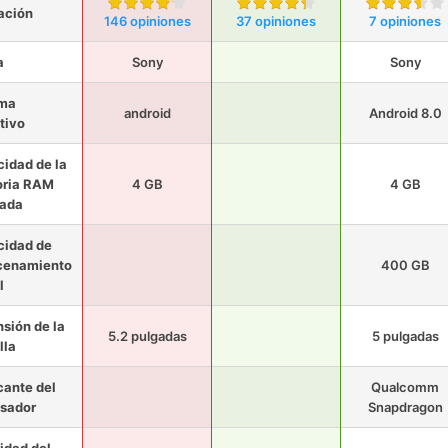
ación
146 opiniones
37 opiniones
7 opiniones
a
Sony
Sony
ema
android
Android 8.0
tivo
idad de la
ria RAM
4 GB
4 GB
lada
cidad de
cenamiento
400 GB
l
sión de la
5.2 pulgadas
5 pulgadas
lla
cante del
Qualcomm
sador
Snapdragon