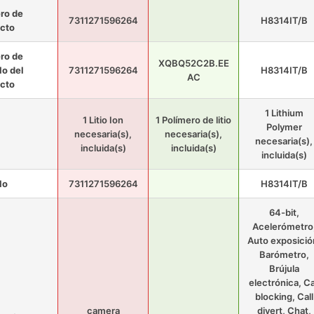
ro de
7311271596264
H8314IT/B
cto
ro de
XQBQ52C2B.EE
o del
7311271596264
H8314IT/B
AC
cto
1 Lithium
1 Litio Ion
1 Polímero de litio
Polymer
necesaria(s),
necesaria(s),
necesaria(s),
incluida(s)
incluida(s)
incluida(s)
lo
7311271596264
H8314IT/B
64-bit,
Acelerómetro
Auto exposició
Barómetro,
Brújula
electrónica, Ca
blocking, Call
camera
divert, Chat,