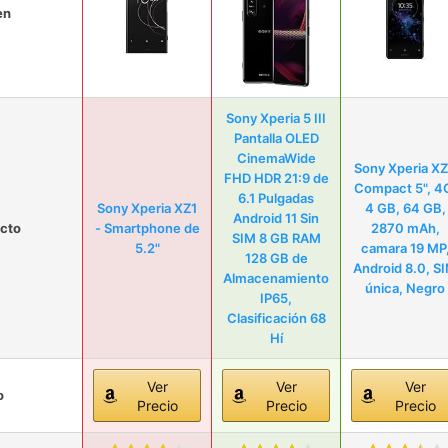
en
Sony Xperia 5 III
Pantalla OLED
CinemaWide
Sony Xperia X
FHD HDR 21:9 de
Compact 5", 4
6.1 Pulgadas
Sony Xperia XZ1
4 GB, 64 GB,
Android 11 Sin
cto
- Smartphone de
2870 mAh,
SIM 8 GB RAM
5.2"
camara 19 MP
128 GB de
Android 8.0, S
Almacenamiento
única, Negro
IP65,
Clasificación 68
Hí
Ver
Ver
Ver
o
Precio
Precio
Precio