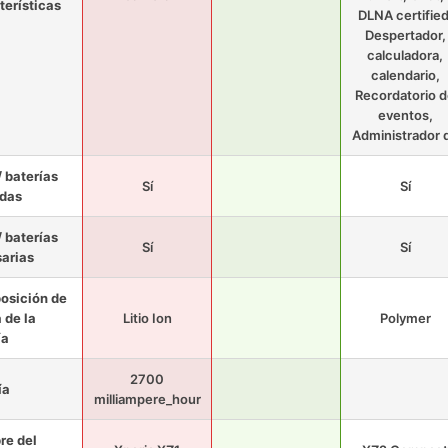
terísticas
DLNA certified
Despertador,
calculadora,
calendario,
Recordatorio 
eventos,
Administrador 
/ baterías
Sí
Sí
idas
/ baterías
Sí
Sí
arias
osición de
a de la
Litio Ion
Polymer
ía
2700
ía
milliampere_hour
e del