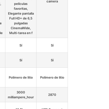
camera
,
películas
favoritas,
Elegante pantalla
Full HD+ de 6,5
de
pulgadas
CinemaWide,
de
Multi-tarea en f
Sí
Sí
Sí
Sí
Polímero de litio
Polímero de litio
3000
2870
milliampere_hour