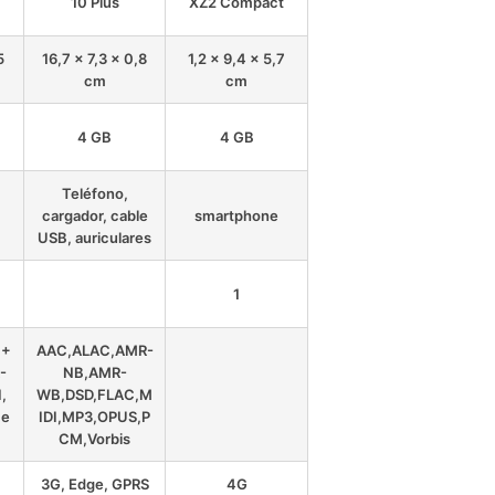
10 Plus
XZ2 Compact
5
16,7 x 7,3 x 0,8
1,2 x 9,4 x 5,7
cm
cm
4 GB
4 GB
Teléfono,
cargador, cable
smartphone
USB, auriculares
1
C+
AAC,ALAC,AMR-
-
NB,AMR-
,
WB,DSD,FLAC,M
,e
IDI,MP3,OPUS,P
CM,Vorbis
3G, Edge, GPRS
4G