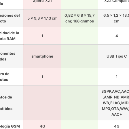
Xperia XZ1
XZ2 Compact
lo
siones del
0,82 x 6,8 x 15,7
6,5 x 1,2 x 13,
5 x 9,3 x 17,3 cm
cto
cm; 168 gramos
cm
idad de la
1
4
ria RAM
onentes
smartphone
USB Tipo C
idos
ro de
1
1
ctos
3GPP,AAC,AA
tos de
,AMR-NB,AMR
WB,FLAC,MIDI
tibles
MP3,OTA,WAV
AAC+
ología GSM
4G
4G