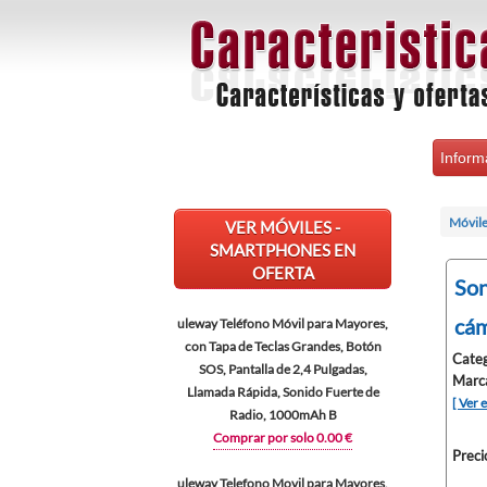
Inform
Móvile
VER MÓVILES -
SMARTPHONES EN
OFERTA
Son
cám
uleway Teléfono Móvil para Mayores,
con Tapa de Teclas Grandes, Botón
Categ
SOS, Pantalla de 2,4 Pulgadas,
Marc
Llamada Rápida, Sonido Fuerte de
[ Ver 
Radio, 1000mAh B
Comprar por solo 0.00 €
Preci
uleway Telefono Movil para Mayores,