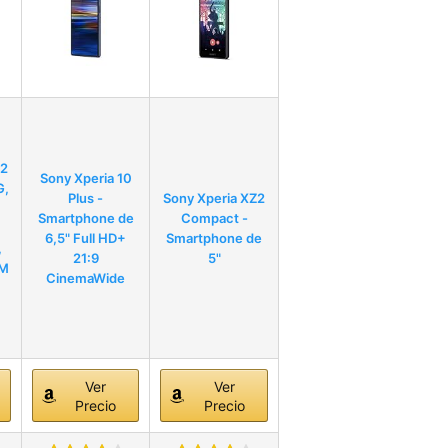
Z2
Sony Xperia 10
G,
Plus -
Sony Xperia XZ2
Smartphone de
Compact -
6,5" Full HD+
Smartphone de
,
21:9
5"
IM
CinemaWide
Ver
Ver
Precio
Precio