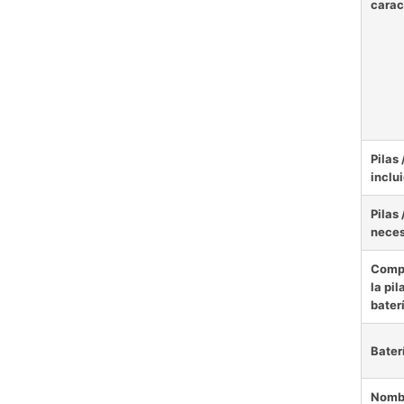
carac
Pilas 
inclu
Pilas 
neces
Comp
la pil
bater
Bater
Nombr