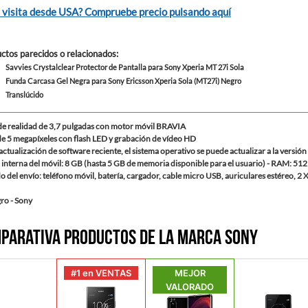
 visita desde USA? Compruebe precio pulsando aquí
ctos parecidos o relacionados
:
Savvies Crystalclear Protector de Pantalla para Sony Xperia MT 27i Sola
Funda Carcasa Gel Negra para Sony Ericsson Xperia Sola (MT27i) Negro
Translúcido
 de realidad de 3,7 pulgadas con motor móvil BRAVIA
e 5 megapíxeles con flash LED y grabación de vídeo HD
ctualización de software reciente, el sistema operativo se puede actualizar a la versión
interna del móvil: 8 GB (hasta 5 GB de memoria disponible para el usuario) - RAM: 51
 del envío: teléfono móvil, batería, cargador, cable micro USB, auriculares estéreo, 2
ro - Sony
parativa productos de la marca Sony
#1 en VENTAS
MEJOR
VALORADO