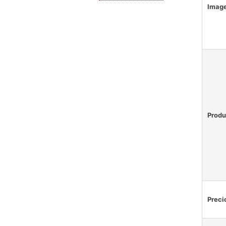
Imag
Produ
Preci