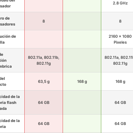
idad del
2.8 GHz
sador
ro de
8
8
sadores
ución de
2160 x 1080
lla
Pixeles
de
802.11a, 802.11b,
802.11a, 802.11
ión
802.11g
802.11g
mbrica
del
63,5 g
168 g
168 g
cto
idad de la
ia flash
64 GB
64 GB
lada
idad de la
64 GB
64 GB
ria