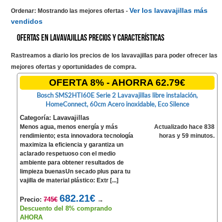
Ver los lavavajillas más
Ordenar: Mostrando las mejores ofertas
-
vendidos
Ofertas en Lavavajillas precios y características
Rastreamos a diario los precios de los lavavajillas para poder ofrecer las
mejores ofertas y oportunidades de compra.
OFERTA 8% - AHORRA 62.79€
Bosch SMS2HTI60E Serie 2 Lavavajillas libre instalación,
HomeConnect, 60cm Acero inoxidable, Eco Silence
Categoría: Lavavajillas
Menos agua, menos energía y más
Actualizado hace 838
rendimiento; esta innovadora tecnología
horas y 59 minutos.
maximiza la eficiencia y garantiza un
aclarado respetuoso con el medio
ambiente para obtener resultados de
limpieza buenasUn secado plus para tu
vajilla de material plástico: Extr [...]
682.21€
Precio:
745€
→
Descuento del 8% comprando
AHORA