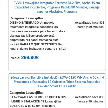
EVVO Lavavajillas Integrable Estrecho DI.2 Slim, Ancho 45 cm,
Capacidad 9 cubiertos, Programa Rápido 30 Minutos, Bandeja
superior Ajustable, Programa
Categoría: Lavavajillas
DISEÑO INTEGRADO Un modelo
Actualizado hace 838
totalmente integrable con todas las
horas y 59 minutos.
funciones necesarias para hacer tu día a
día más fácil. Este producto está
empotrado. *El panel frontal no está
incluidoPARA LO QUE NECESITES Da
igual si tienes invitados a cenar o si s [...]
299.90€
Precio:
Edesa Lavavajillas Libre Instalación EDW-6120 WH Ancho 60 cm 4
Programas + Especiales 12 Cubiertos Triple Sistema Seguridad
Cavidad Smart LED Cestillo
Categoría: Lavavajillas
? LAVAVAJILLAS 60 CM · 12 CUBIERTOS
Actualizado hace 838
· LIBRE INSTALACIÓN ?? Lavavajillas
horas y 59 minutos.
EDESA EDW de 60 cm, ideal para