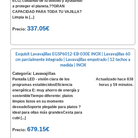
ECO, cuidando de tu bolsillo y ayudando
a proteger el planeta.??GRAN
CAPACIDAD PARA TODA TU VAJILLA?
Limpia la [...]
337.05€
Precio:
Exquisit Lavavajillas EGSP6012-EB-030E INOX | Lavavajillas 60
cm parcialmente integrado | Lavavajillas empotrado | 12 techos a
medida | INOX
Categoría: Lavavajillas
Pantalla LED - visión clara de los
Actualizado hace 838
programas establecidosEficiencia
horas y 59 minutos.
energética E: muy ahorro de energía y
sostenibleTiempo diferente: platos
limpios listos en su momento
deseadoSoporte plegable para platos ?
ideal para ollas más grandesCesta para
cubi [...]
679.15€
Precio: