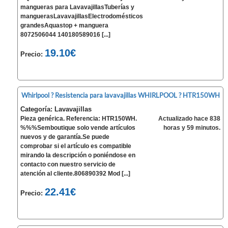
mangueras para LavavajillasTuberías y
manguerasLavavajillasElectrodomésticos
grandesAquastop + manguera
8072506044 140180589016 [...]
19.10€
Precio:
Whirlpool ? Resistencia para lavavajillas WHIRLPOOL ? HTR150WH
Categoría: Lavavajillas
Pieza genérica. Referencia: HTR150WH.
Actualizado hace 838
%%%Semboutique solo vende artículos
horas y 59 minutos.
nuevos y de garantía.Se puede
comprobar si el artículo es compatible
mirando la descripción o poniéndose en
contacto con nuestro servicio de
atención al cliente.806890392 Mod [...]
22.41€
Precio: