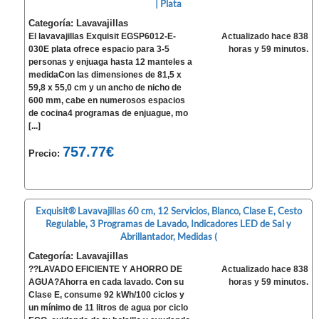
| Plata
Categoría: Lavavajillas
El lavavajillas Exquisit EGSP6012-E-
Actualizado hace 838
030E plata ofrece espacio para 3-5
horas y 59 minutos.
personas y enjuaga hasta 12 manteles a
medidaCon las dimensiones de 81,5 x
59,8 x 55,0 cm y un ancho de nicho de
600 mm, cabe en numerosos espacios
de cocina4 programas de enjuague, mo
[...]
757.77€
Precio:
Exquisit® Lavavajillas 60 cm, 12 Servicios, Blanco, Clase E, Cesto
Regulable, 3 Programas de Lavado, Indicadores LED de Sal y
Abrillantador, Medidas (
Categoría: Lavavajillas
??LAVADO EFICIENTE Y AHORRO DE
Actualizado hace 838
AGUA?Ahorra en cada lavado. Con su
horas y 59 minutos.
Clase E, consume 92 kWh/100 ciclos y
un mínimo de 11 litros de agua por ciclo