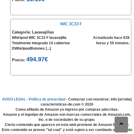
WIC 3C33 F
Categoría: Lavavajillas
Whirlpool WIC 3C33 F lavavajilla
Actualizado hace 838
Totalmente integrado 14 cubiertos
horas y 59 minutos.
DWhirlpoolBotones [...]
494.97€
Precio:
AVISO LEGAL
-
Política de privacidad
- Contactar con nosotros: info [arroba]
caracteristicas-de.com ©
2026
Como afiliado de Amazon yo ingreso por compras adscritas.
Amazon y el logotipo de Amazon son marcas comerciales de Amazon.com,
Inc. o de sociedades de su grupo.
Cierto contenido que aparece en esta web proviene de Amazon EU S.à r.l.
Este contenido se provee "tal cual" y está sujeto a ser cambiado o eliminado