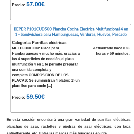
57.00€
Precio:
BEPER P101CUD500 Plancha Cocina Electrica Multifuncional 4 en
1 - Sandwichera para Hamburguesas, Verduras, Huevos, Pescado
Categoría: Parrillas eléctricas
MULTIFUNCIÓN: Placa para
Actualizado hace 838
Hamburguesas y mucho más, gracias a
horas y 59 minutos.
las 4 superficies de cocción, el plato
multifunción 4 en 1 te permite preparar
una comida completa y
completa.COMPOSICIÓN DE LOS
PLACAS: Se suministran 4 platos: 1) un
plato liso para cocin [...]
59.50€
Precio:
En esta sección encontrará una gran variedad de parrillas eléctricas,
planchas de asar, raclettes y piedras de asar eléctricas, con tapa,
antiadherente, etc. Entre las marcas más buscadas en inte...