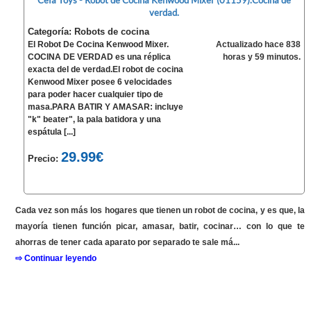
Cefa Toys - Robot de Cocina Kenwood Mixer (01159).Cocina de
verdad.
Categoría: Robots de cocina
El Robot De Cocina Kenwood Mixer.
Actualizado hace 838
COCINA DE VERDAD es una réplica
horas y 59 minutos.
exacta del de verdad.El robot de cocina
Kenwood Mixer posee 6 velocidades
para poder hacer cualquier tipo de
masa.PARA BATIR Y AMASAR: incluye
"k" beater", la pala batidora y una
espátula [...]
29.99€
Precio:
Cada vez son más los hogares que tienen un robot de cocina, y es que, la
mayoría tienen función picar, amasar, batir, cocinar… con lo que te
ahorras de tener cada aparato por separado te sale má...
⇨ Continuar leyendo