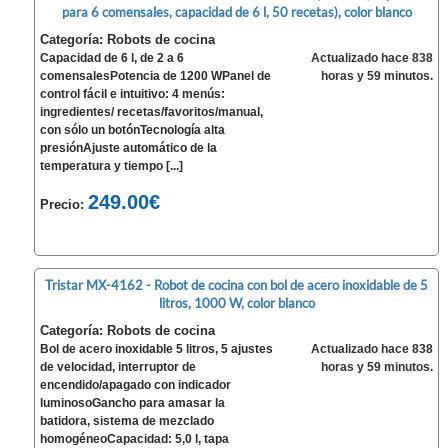
para 6 comensales, capacidad de 6 l, 50 recetas), color blanco
Categoría: Robots de cocina
Capacidad de 6 l, de 2 a 6
Actualizado hace 838
comensalesPotencia de 1200 WPanel de
horas y 59 minutos.
control fácil e intuitivo: 4 menús:
ingredientes/ recetas/favoritos/manual,
con sólo un botónTecnología alta
presiónAjuste automático de la
temperatura y tiempo [...]
249.00€
Precio:
Tristar MX-4162 - Robot de cocina con bol de acero inoxidable de 5
litros, 1000 W, color blanco
Categoría: Robots de cocina
Bol de acero inoxidable 5 litros, 5 ajustes
Actualizado hace 838
de velocidad, interruptor de
horas y 59 minutos.
encendido/apagado con indicador
luminosoGancho para amasar la
batidora, sistema de mezclado
homogéneoCapacidad: 5,0 l, tapa