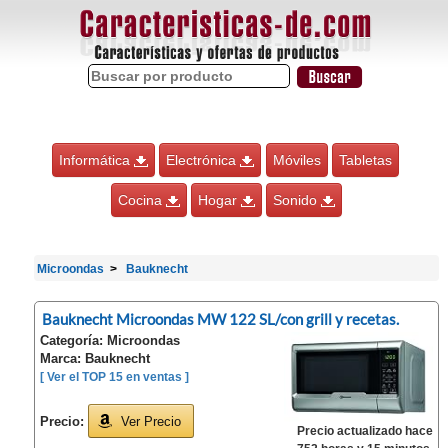
Informática
Electrónica
Móviles
Tabletas
Cocina
Hogar
Sonido
Microondas
Bauknecht
Bauknecht Microondas MW 122 SL/con grill y recetas.
Categoría: Microondas
Marca: Bauknecht
[ Ver el TOP 15 en ventas ]
Precio:
Ver Precio
Precio actualizado hace