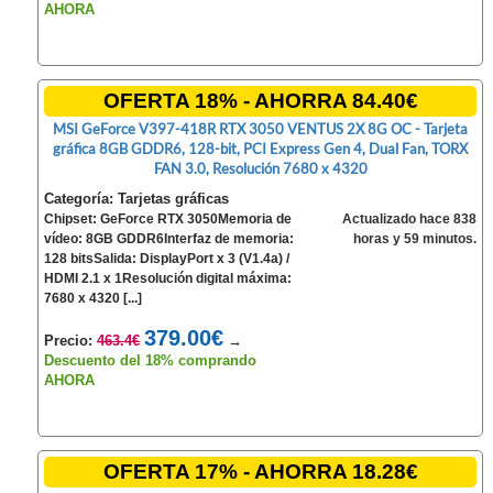
AHORA
OFERTA 18% - AHORRA 84.40€
MSI GeForce V397-418R RTX 3050 VENTUS 2X 8G OC - Tarjeta
gráfica 8GB GDDR6, 128-bit, PCI Express Gen 4, Dual Fan, TORX
FAN 3.0, Resolución 7680 x 4320
Categoría: Tarjetas gráficas
Chipset: GeForce RTX 3050Memoria de
Actualizado hace 838
vídeo: 8GB GDDR6Interfaz de memoria:
horas y 59 minutos.
128 bitsSalida: DisplayPort x 3 (V1.4a) /
HDMI 2.1 x 1Resolución digital máxima:
7680 x 4320 [...]
379.00€
Precio:
463.4€
→
Descuento del 18% comprando
AHORA
OFERTA 17% - AHORRA 18.28€