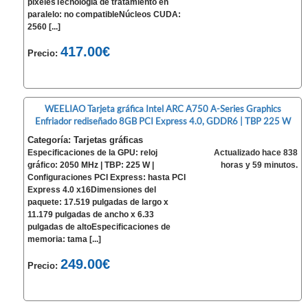
píxelesTecnología de tratamiento en
paralelo: no compatibleNúcleos CUDA:
2560 [...]
417.00€
Precio:
WEELIAO Tarjeta gráfica Intel ARC A750 A-Series Graphics
Enfriador rediseñado 8GB PCI Express 4.0, GDDR6 | TBP 225 W
Categoría: Tarjetas gráficas
Especificaciones de la GPU: reloj
Actualizado hace 838
gráfico: 2050 MHz | TBP: 225 W |
horas y 59 minutos.
Configuraciones PCI Express: hasta PCI
Express 4.0 x16Dimensiones del
paquete: 17.519 pulgadas de largo x
11.179 pulgadas de ancho x 6.33
pulgadas de altoEspecificaciones de
memoria: tama [...]
249.00€
Precio: