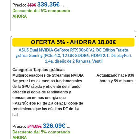
339.35€
Precio:
359€
→
Descuento del 5% comprando
AHORA
OFERTA 5% - AHORRA 18.00€
ASUS Dual NVIDIA GeForce RTX 3060 V2 OC Edition Tarjeta
gráfica Gaming (PCIe 4.0, 12 GB GDDR6, HDMI 2.1, DisplayPort
1.4a, diseño de 2 Ranuras, Ventil
Categoría: Tarjetas gráficas
Multiprocesadores de Streaming NVIDIA
Actualizado hace 838
Ampere: Los elementos fundamentales
horas y 59 minutos.
de la GPU rápida y eficiente del mundo
ofrecen el doble de rendimiento y
consumen menos energía que
FP32Núcleos RT de 2.a gen.: El doble de
rendimiento que los núcleos RT de 1.a
[...]
326.09€
Precio:
344.09€
→
Descuento del 5% comprando
AHORA