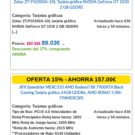
Zotac ZT-P10300A-10L Tarjeta gráfica NVIDIA GeForce GT 1030
2 GB GDDR5
Categoría: Tarjetas gráficas
Zotac ZT-P10300A-10L tarjeta gráfica
Actualizado hace 838
NVIDIA GeForce GT 1030 2 GB GDDR5
horas y 59 minutos.
[...]
89.03€
Precio:
107.31€
→
Descuento del 17% comprando
AHORA
OFERTA 15% - AHORRA 157.00€
XFX Speedster MERC310 AMD Radeon? RX 7900XTX Black
Gaming Tarjeta gráfica 24GB GDDR6, AMD RDNA? 3 (RX-
79XMERCB9)
Categoría: Tarjetas gráficas
Tipo de Bus: PCI-E 4.0 Velocidades de
Actualizado hace 838
Reloj Principales:Reloj base hasta: 1855
horas y 59 minutos.
MHz Reloj de Juego hasta: 2455 MHz
*Reloj de Aumento hasta: 2615 MHz
**Procesadores de flujo: 6144 Unidades