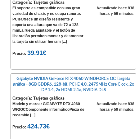
Categoría: Tarjetas gráficas
El soporte es compatible con una gran
Actualizado hace 838
variedad de chasis y no ocupa ranuras
horas y 59 minutos.
PCIeOfrece un diseño resistente y
soporta una altura que va de 72 a 128
mmLa rueda ajustable y el botón de
liberación permiten montar y desmontar
la tarjeta sin utilizar herram [...]
39.91€
Precio:
Gigabyte NVIDIA GeForce RTX 4060 WINDFORCE OC Targeta
gráfica - 8GB GDDR6, 128-bit, PCI-E 4.0, 2475MHz Core Clock, 2x
DP 1.4, 2x HDMI 2.1a, NVIDIA DLS
Categoría: Tarjetas gráficas
Modelo y marca: GIGABYTE RTX 4060
Actualizado hace 838
WF2OCComponente informáticoPieza de
horas y 59 minutos.
recambio [...]
424.73€
Precio: