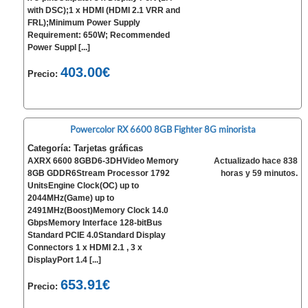
with DSC);1 x HDMI (HDMI 2.1 VRR and
FRL);Minimum Power Supply
Requirement: 650W; Recommended
Power Suppl [...]
403.00€
Precio:
Powercolor RX 6600 8GB Fighter 8G minorista
Categoría: Tarjetas gráficas
AXRX 6600 8GBD6-3DHVideo Memory
Actualizado hace 838
8GB GDDR6Stream Processor 1792
horas y 59 minutos.
UnitsEngine Clock(OC) up to
2044MHz(Game) up to
2491MHz(Boost)Memory Clock 14.0
GbpsMemory Interface 128-bitBus
Standard PCIE 4.0Standard Display
Connectors 1 x HDMI 2.1 , 3 x
DisplayPort 1.4 [...]
653.91€
Precio: