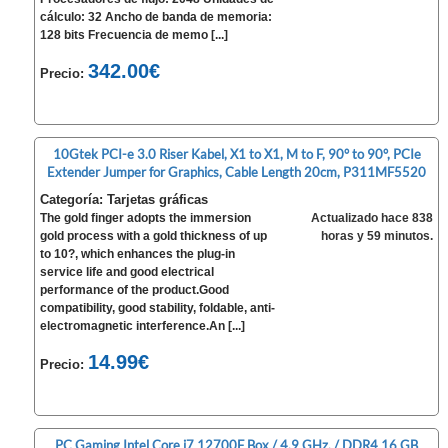
cálculo: 32 Ancho de banda de memoria:
128 bits Frecuencia de memo [...]
342.00€
Precio:
10Gtek PCI-e 3.0 Riser Kabel, X1 to X1, M to F, 90° to 90°, PCIe
Extender Jumper for Graphics, Cable Length 20cm, P311MF5520
Categoría: Tarjetas gráficas
The gold finger adopts the immersion
Actualizado hace 838
gold process with a gold thickness of up
horas y 59 minutos.
to 10?, which enhances the plug-in
service life and good electrical
performance of the product.Good
compatibility, good stability, foldable, anti-
electromagnetic interference.An [...]
14.99€
Precio:
PC Gaming Intel Core i7 12700F Box / 4.9 GHz. / DDR4 16 GB