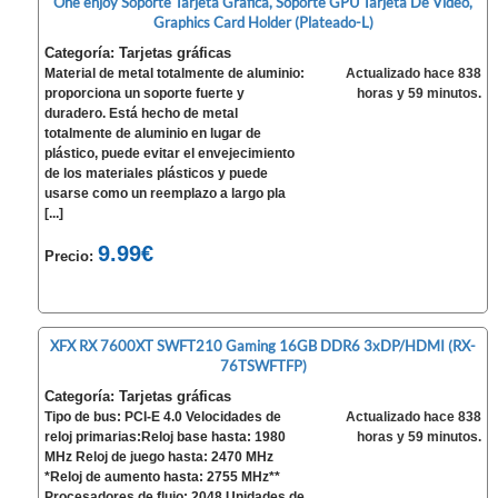
One enjoy Soporte Tarjeta Grafica, Soporte GPU Tarjeta De Video,
Graphics Card Holder (Plateado-L)
Categoría: Tarjetas gráficas
Material de metal totalmente de aluminio:
Actualizado hace 838
proporciona un soporte fuerte y
horas y 59 minutos.
duradero. Está hecho de metal
totalmente de aluminio en lugar de
plástico, puede evitar el envejecimiento
de los materiales plásticos y puede
usarse como un reemplazo a largo pla
[...]
9.99€
Precio:
XFX RX 7600XT SWFT210 Gaming 16GB DDR6 3xDP/HDMI (RX-
76TSWFTFP)
Categoría: Tarjetas gráficas
Tipo de bus: PCI-E 4.0 Velocidades de
Actualizado hace 838
reloj primarias:Reloj base hasta: 1980
horas y 59 minutos.
MHz Reloj de juego hasta: 2470 MHz
*Reloj de aumento hasta: 2755 MHz**
Procesadores de flujo: 2048 Unidades de