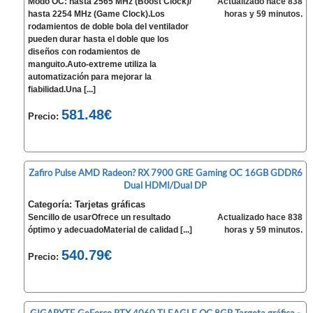
Modo OC: hasta 2565 MHz (Boost Clock)/
Actualizado hace 838
hasta 2254 MHz (Game Clock).Los
horas y 59 minutos.
rodamientos de doble bola del ventilador
pueden durar hasta el doble que los
diseños con rodamientos de
manguito.Auto-extreme utiliza la
automatización para mejorar la
fiabilidad.Una [...]
581.48€
Precio:
Zafiro Pulse AMD Radeon? RX 7900 GRE Gaming OC 16GB GDDR6
Dual HDMI/Dual DP
Categoría: Tarjetas gráficas
Sencillo de usarOfrece un resultado
Actualizado hace 838
óptimo y adecuadoMaterial de calidad [...]
horas y 59 minutos.
540.79€
Precio: