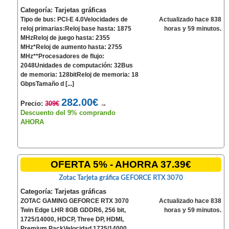
Categoría: Tarjetas gráficas
Tipo de bus: PCI-E 4.0Velocidades de
Actualizado hace 838
reloj primarias:Reloj base hasta: 1875
horas y 59 minutos.
MHzReloj de juego hasta: 2355
MHz*Reloj de aumento hasta: 2755
MHz**Procesadores de flujo:
2048Unidades de computación: 32Bus
de memoria: 128bitReloj de memoria: 18
GbpsTamaño d [...]
282.00€
Precio:
309€
→
Descuento del 9% comprando
AHORA
OFERTA 5% - AHORRA 37.39€
Zotac Tarjeta gráfica GEFORCE RTX 3070
Categoría: Tarjetas gráficas
ZOTAC GAMING GEFORCE RTX 3070
Actualizado hace 838
Twin Edge LHR 8GB GDDR6, 256 bit,
horas y 59 minutos.
1725/14000, HDCP, Three DP, HDMI,
Premium PackVelocidad 1725/14000