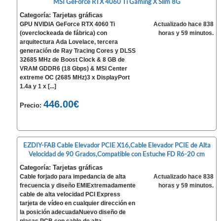
MSI GeForce RTX 4060 Ti Gaming X Slim 8G
Categoría: Tarjetas gráficas
GPU NVIDIA GeForce RTX 4060 Ti
Actualizado hace 838
(overclockeada de fábrica) con
horas y 59 minutos.
arquitectura Ada Lovelace, tercera
generación de Ray Tracing Cores y DLSS
32685 MHz de Boost Clock & 8 GB de
VRAM GDDR6 (18 Gbps) & MSI Center
extreme OC (2685 MHz)3 x DisplayPort
1.4a y 1 x [...]
446.00€
Precio:
EZDIY-FAB Cable Elevador PCIE X16,Cable Elevador PCIE de Alta
Velocidad de 90 Grados,Compatible con Estuche FD R6-20 cm
Categoría: Tarjetas gráficas
Cable forjado para impedancia de alta
Actualizado hace 838
frecuencia y diseño EMIExtremadamente
horas y 59 minutos.
cable de alta velocidad PCI Express
tarjeta de vídeo en cualquier dirección en
la posición adecuadaNuevo diseño de