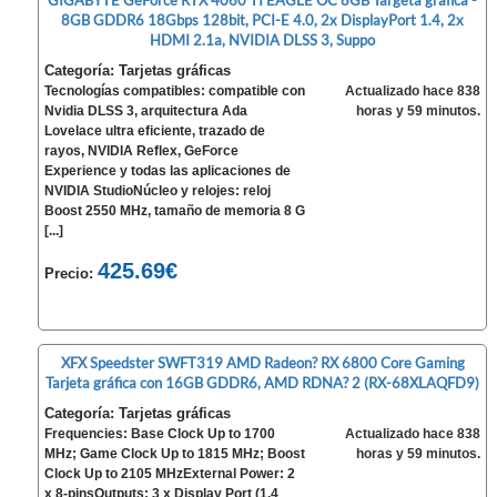
GIGABYTE GeForce RTX 4060 TI EAGLE OC 8GB Targeta gráfica -
8GB GDDR6 18Gbps 128bit, PCI-E 4.0, 2x DisplayPort 1.4, 2x
HDMI 2.1a, NVIDIA DLSS 3, Suppo
Categoría: Tarjetas gráficas
Tecnologías compatibles: compatible con
Actualizado hace 838
Nvidia DLSS 3, arquitectura Ada
horas y 59 minutos.
Lovelace ultra eficiente, trazado de
rayos, NVIDIA Reflex, GeForce
Experience y todas las aplicaciones de
NVIDIA StudioNúcleo y relojes: reloj
Boost 2550 MHz, tamaño de memoria 8 G
[...]
425.69€
Precio:
XFX Speedster SWFT319 AMD Radeon? RX 6800 Core Gaming
Tarjeta gráfica con 16GB GDDR6, AMD RDNA? 2 (RX-68XLAQFD9)
Categoría: Tarjetas gráficas
Frequencies: Base Clock Up to 1700
Actualizado hace 838
MHz; Game Clock Up to 1815 MHz; Boost
horas y 59 minutos.
Clock Up to 2105 MHzExternal Power: 2
x 8-pinsOutputs: 3 x Display Port (1.4