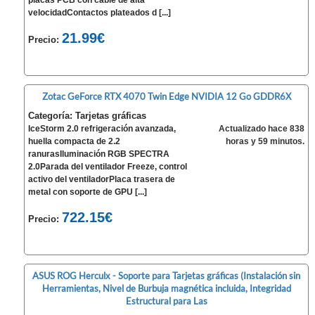
placas PCB con cable de alta
velocidadContactos plateados d [...]
21.99€
Precio:
Zotac GeForce RTX 4070 Twin Edge NVIDIA 12 Go GDDR6X
Categoría: Tarjetas gráficas
IceStorm 2.0 refrigeración avanzada,
Actualizado hace 838
huella compacta de 2.2
horas y 59 minutos.
ranurasIluminación RGB SPECTRA
2.0Parada del ventilador Freeze, control
activo del ventiladorPlaca trasera de
metal con soporte de GPU [...]
722.15€
Precio:
ASUS ROG Herculx - Soporte para Tarjetas gráficas (Instalación sin
Herramientas, Nivel de Burbuja magnética incluida, Integridad
Estructural para Las