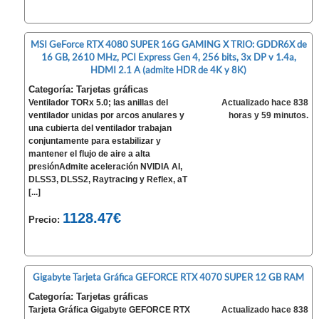
MSI GeForce RTX 4080 SUPER 16G GAMING X TRIO: GDDR6X de
16 GB, 2610 MHz, PCI Express Gen 4, 256 bits, 3x DP v 1.4a,
HDMI 2.1 A (admite HDR de 4K y 8K)
Categoría: Tarjetas gráficas
Ventilador TORx 5.0; las anillas del
Actualizado hace 838
ventilador unidas por arcos anulares y
horas y 59 minutos.
una cubierta del ventilador trabajan
conjuntamente para estabilizar y
mantener el flujo de aire a alta
presiónAdmite aceleración NVIDIA AI,
DLSS3, DLSS2, Raytracing y Reflex, aT
[...]
1128.47€
Precio:
Gigabyte Tarjeta Gráfica GEFORCE RTX 4070 SUPER 12 GB RAM
Categoría: Tarjetas gráficas
Tarjeta Gráfica Gigabyte GEFORCE RTX
Actualizado hace 838