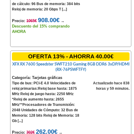
de cálculo: 96 Bus de memoria: 384 bits
Reloj de memoria: 20 Gbps T [...]
908.00€
Precio:
1065€
→
Descuento del 15% comprando
AHORA
OFERTA 13% - AHORRA 40.00€
XFX RX 7600 Speedster SWFT210 Gaming 8GB DDR6 3xDP/HDMI
(RX-76PSWFTFY)
Categoría: Tarjetas gráficas
Tipo de bus: PCI-E 4.0 Velocidades de
Actualizado hace 838
reloj primarias:Reloj base hasta: 1875
horas y 59 minutos.
MHz Reloj de juego hasta: 2250 MHz
*Reloj de aumento hasta: 2655
MHz**Procesadores de Transmisión:
2048 Unidades de Cómputo: 32 Bus de
Memoria: 128 bits Reloj de Memoria: 18
Gb [...]
262.00€
Precio:
302€
→