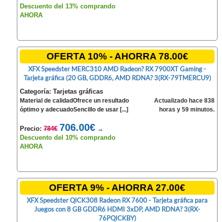
Descuento del 13% comprando
AHORA
OFERTA 10% - AHORRA 78.00€
XFX Speedster MERC310 AMD Radeon? RX 7900XT Gaming -
Tarjeta gráfica (20 GB, GDDR6, AMD RDNA? 3(RX-79TMERCU9)
Categoría: Tarjetas gráficas
Material de calidadOfrece un resultado
Actualizado hace 838
óptimo y adecuadoSencillo de usar [...]
horas y 59 minutos.
706.00€
Precio:
784€
→
Descuento del 10% comprando
AHORA
OFERTA 9% - AHORRA 27.00€
XFX Speedster QICK308 Radeon RX 7600 - Tarjeta gráfica para
Juegos con 8 GB GDDR6 HDMI 3xDP, AMD RDNA? 3(RX-
76PQICKBY)