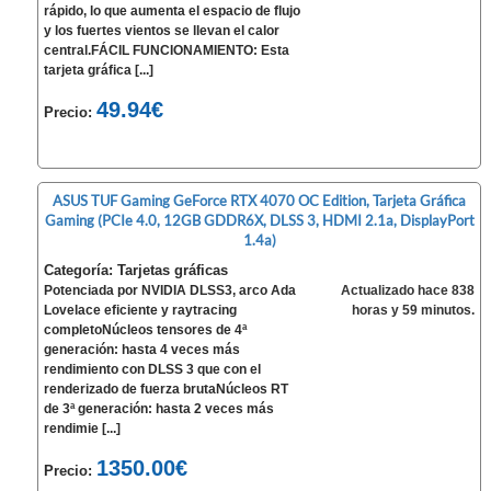
rápido, lo que aumenta el espacio de flujo
y los fuertes vientos se llevan el calor
central.FÁCIL FUNCIONAMIENTO: Esta
tarjeta gráfica [...]
49.94€
Precio:
ASUS TUF Gaming GeForce RTX 4070 OC Edition, Tarjeta Gráfica
Gaming (PCIe 4.0, 12GB GDDR6X, DLSS 3, HDMI 2.1a, DisplayPort
1.4a)
Categoría: Tarjetas gráficas
Potenciada por NVIDIA DLSS3, arco Ada
Actualizado hace 838
Lovelace eficiente y raytracing
horas y 59 minutos.
completoNúcleos tensores de 4ª
generación: hasta 4 veces más
rendimiento con DLSS 3 que con el
renderizado de fuerza brutaNúcleos RT
de 3ª generación: hasta 2 veces más
rendimie [...]
1350.00€
Precio: