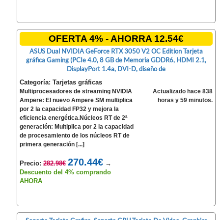
OFERTA 4% - AHORRA 12.54€
ASUS Dual NVIDIA GeForce RTX 3050 V2 OC Edition Tarjeta
gráfica Gaming (PCIe 4.0, 8 GB de Memoria GDDR6, HDMI 2.1,
DisplayPort 1.4a, DVI-D, diseño de
Categoría: Tarjetas gráficas
Multiprocesadores de streaming NVIDIA
Actualizado hace 838
Ampere: El nuevo Ampere SM multiplica
horas y 59 minutos.
por 2 la capacidad FP32 y mejora la
eficiencia energética.Núcleos RT de 2ª
generación: Multiplica por 2 la capacidad
de procesamiento de los núcleos RT de
primera generación [...]
270.44€
Precio:
282.98€
→
Descuento del 4% comprando
AHORA