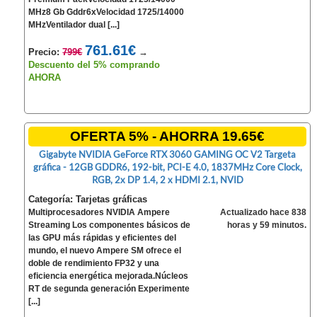
MHz8 Gb Gddr6xVelocidad 1725/14000
MHzVentilador dual [...]
761.61€
Precio:
799€
→
Descuento del 5% comprando
AHORA
OFERTA 5% - AHORRA 19.65€
Gigabyte NVIDIA GeForce RTX 3060 GAMING OC V2 Targeta
gráfica - 12GB GDDR6, 192-bit, PCI-E 4.0, 1837MHz Core Clock,
RGB, 2x DP 1.4, 2 x HDMI 2.1, NVID
Categoría: Tarjetas gráficas
Multiprocesadores NVIDIA Ampere
Actualizado hace 838
Streaming Los componentes básicos de
horas y 59 minutos.
las GPU más rápidas y eficientes del
mundo, el nuevo Ampere SM ofrece el
doble de rendimiento FP32 y una
eficiencia energética mejorada.Núcleos
RT de segunda generación Experimente
[...]