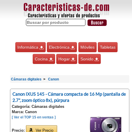
Informática
Electrónica
Móviles
Tabletas
Cocina
Hogar
Sonido
Cámaras digitales
Canon
Canon IXUS 145 - Cámara compacta de 16 Mp (pantalla de
2.7", zoom óptico 8x), púrpura
Categoría: Cámaras digitales
Marca: Canon
[ Ver el TOP 15 en ventas ]
Precio:
Ver Precio