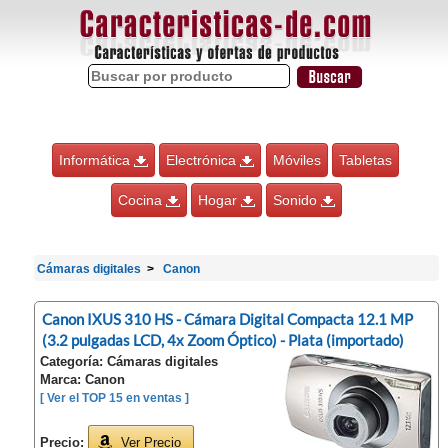
Informática
Electrónica
Móviles
Tabletas
Cocina
Hogar
Sonido
Cámaras digitales
Canon
Canon IXUS 310 HS - Cámara Digital Compacta 12.1 MP
(3.2 pulgadas LCD, 4x Zoom Óptico) - Plata (importado)
Categoría: Cámaras digitales
Marca: Canon
[ Ver el TOP 15 en ventas ]
Precio:
Ver Precio