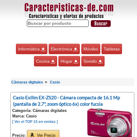
Informática
Electrónica
Móviles
Tabletas
Cocina
Hogar
Sonido
Cámaras digitales
Casio
Casio Exilim EX-ZS20 - Cámara compacta de 16.1 Mp
(pantalla de 2.7", zoom óptico 6x) color fucsia
Categoría: Cámaras digitales
Marca: Casio
[ Ver el TOP 15 en ventas ]
Precio:
Ver Precio