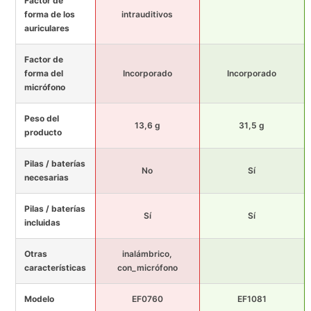
Factor de
forma de los
intrauditivos
auriculares
Factor de
forma del
Incorporado
Incorporado
micrófono
Peso del
13,6 g
31,5 g
producto
Pilas / baterías
No
Sí
necesarias
Pilas / baterías
Sí
Sí
incluidas
Otras
inalámbrico,
características
con_micrófono
Modelo
EF0760
EF1081