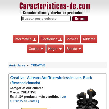
Informática
Electrónica
Móviles
Tabletas
Cocina
Hogar
Sonido
Auriculares
CREATIVE
Creative - Aurvana Ace True wireless in-ears, Black
(Reacondicionado)
Categoría: Auriculares
Marca: CREATIVE
Es el 10º producto más vendido.
[ Ver
el TOP 15 en ventas ]