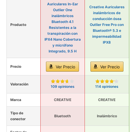
Auriculares In-Ear
Creative Auriculares
Outlier One
inalámbricos de
inalámbricos
conducción ósea
Bluetooth 4.1
Producto
Outlier Free Pro con
Resistentes a la
Bluetooth® 5.3 e
transpiración con
impermeabilidad
IPX4 Nano Cobertura
IPX8
y micrófono
Integrado, 9.5 H
Precio
Ver Precio
Ver Precio
Valoración
109 opiniones
114 opiniones
Marca
CREATIVE
CREATIVE
Tipo de
Bluetooth
Inalámbrico
conector