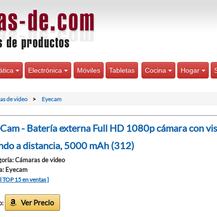
ática
Electrónica
Móviles
Tabletas
Cocina
Hogar
s de video
Eyecam
Cam - Batería externa Full HD 1080p cámara con vi
do a distancia, 5000 mAh (312)
oría: Cámaras de video
a: Eyecam
el TOP 15 en ventas ]
Ver Precio
o: