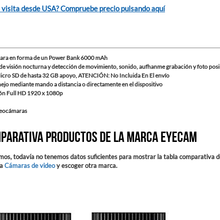
 visita desde USA? Compruebe precio pulsando aquí
ara en forma de un Power Bank 6000 mAh
de visión nocturna y detección de movimiento, sonido, aufhanme grabación y foto posi
Micro SD de hasta 32 GB apoyo, ATENCIÓN: No Incluida En El envío
ejo mediante mando a distancia o directamente en el dispositivo
ón Full HD 1920 x 1080p
deocámaras
parativa productos de la marca Eyecam
mos, todavía no tenemos datos suficientes para mostrar la tabla comparativa d
ía
Cámaras de video
y escoger otra marca.