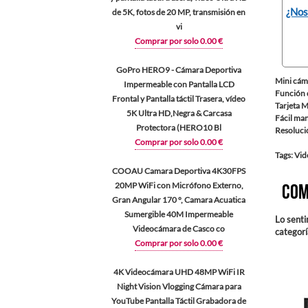
¿Nos
de 5K, fotos de 20 MP, transmisión en
vi
Comprar por solo 0.00 €
GoPro HERO9 - Cámara Deportiva
Mini cám
Impermeable con Pantalla LCD
Función 
Frontal y Pantalla táctil Trasera, vídeo
Tarjeta 
5K Ultra HD,Negra & Carcasa
Fácil man
Protectora (HERO10 Bl
Resoluci
Comprar por solo 0.00 €
Tags: Vi
COOAU Camara Deportiva 4K30FPS
20MP WiFi con Micrófono Externo,
Com
Gran Angular 170 °, Camara Acuatica
Sumergible 40M Impermeable
Lo senti
Videocámara de Casco co
categor
Comprar por solo 0.00 €
4K Videocámara UHD 48MP WiFi IR
Night Vision Vlogging Cámara para
YouTube Pantalla Táctil Grabadora de