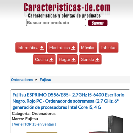
Informática
Electrónica
Móviles
Tabletas
Cocina
Hogar
Sonido
Ordenadores
Fujitsu
Fujitsu ESPRIMO D556/E85+ 2.7GHz i5-6400 Escritorio
Negro, Rojo PC - Ordenador de sobremesa (2,7 GHz, 6ª
generación de procesadores Intel Core i5, 4 G
Categoría: Ordenadores
Marca: Fujitsu
[ Ver el TOP 15 en ventas ]