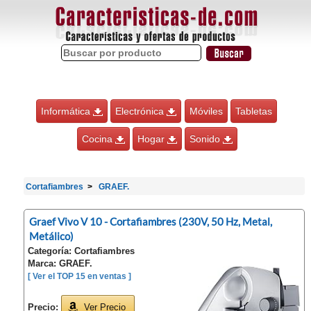
Informática
Electrónica
Móviles
Tabletas
Cocina
Hogar
Sonido
Cortafiambres
GRAEF.
Graef Vivo V 10 - Cortafiambres (230V, 50 Hz, Metal,
Metálico)
Categoría: Cortafiambres
Marca: GRAEF.
[ Ver el TOP 15 en ventas ]
Precio:
Ver Precio