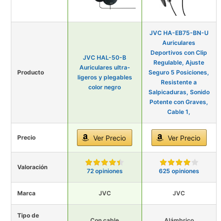
JVC HA-EB75-BN-U
Auriculares
Deportivos con Clip
JVC HAL-50-B
Regulable, Ajuste
Auriculares ultra-
Producto
Seguro 5 Posiciones,
ligeros y plegables
Resistente a
color negro
Salpicaduras, Sonido
Potente con Graves,
Cable 1,
Precio
Ver Precio
Ver Precio
Valoración
72 opiniones
625 opiniones
Marca
JVC
JVC
Tipo de
Con cable
Alámbrico