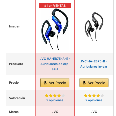
#1 en VENTAS
Imagen
JVC HA-EB75-A-E -
JVC HA-EB75-B -
Producto
Auriculares de clip,
Auriculares in-ear
azul
Precio
Ver Precio
Ver Precio
Valoración
2 opiniones
2 opiniones
Marca
JVC
JVC