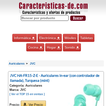
Informática
Electrónica
Móviles
Tabletas
Cocina
Hogar
Sonido
Auriculares
JVC
JVC HA-FR15-Z-E - Auriculares in-ear (con controlador de
llamada), Turquesa (mint)
Categoría: Auriculares
Marca: JVC
[ Ver el TOP 15 en ventas ]
Precio:
Ver Precio