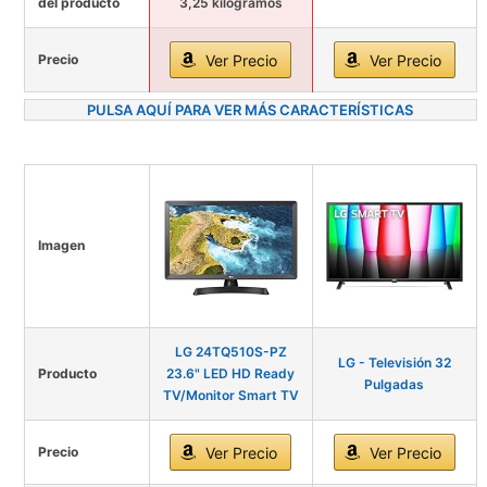
del producto
3,25 kilogramos
Precio
Ver Precio
Ver Precio
PULSA AQUÍ PARA VER MÁS CARACTERÍSTICAS
Imagen
LG 24TQ510S-PZ
LG - Televisión 32
Producto
23.6" LED HD Ready
Pulgadas
TV/Monitor Smart TV
Precio
Ver Precio
Ver Precio