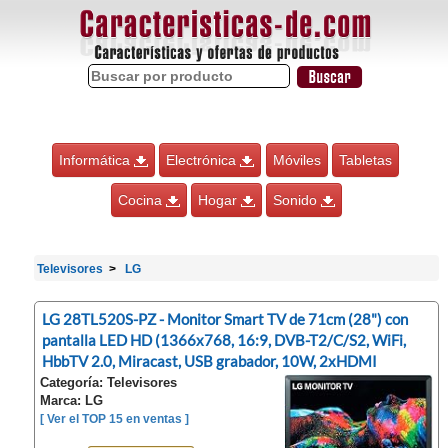
Informática
Electrónica
Móviles
Tabletas
Cocina
Hogar
Sonido
Televisores
LG
LG 28TL520S-PZ - Monitor Smart TV de 71cm (28") con
pantalla LED HD (1366x768, 16:9, DVB-T2/C/S2, WiFi,
HbbTV 2.0, Miracast, USB grabador, 10W, 2xHDMI
Categoría: Televisores
Marca: LG
[ Ver el TOP 15 en ventas ]