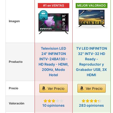
#1 en VENTAS
MEJOR VALORADO
Imagen
Television LED
TV LED INFINITON
24" INFINITON
32" INTV-32 HD
INTV-24BA130 -
Ready -
Producto
HD Ready - HDMI,
Reproductor y
200Hz, Modo
Grabador USB, 3X
Hotel
HDMI
Precio
Ver Precio
Ver Precio
Valoración
10 opiniones
283 opiniones