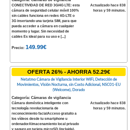
CONECTIVIDAD DE RED 3G/4G LTE: esta
Actualizado hace 838
cámara de seguridad celular móvil 100%
horas y 59 minutos.
sin cables funciona en redes 4G-LTE o
3G insertando una tarjeta SIM, para que
pueda acceder a cámara en cualquier
momento y lugar. Sin necesidad de
cables Es ideal para su uso e [...]
149.99€
Precio:
OFERTA 26% - AHORRA 52.29€
Netatmo Cámara de Vigilancia Interior WiFi, Detección de
Movimientos, Visión Nocturna, sin Costo Adicional, NSC01-EU
(Welcome), Dorado
Categoría: Cámaras de vigilancia
Cámara doméstica inteligente con
Actualizado hace 838
tecnología revolucionaria de
horas y 59 minutos.
reconocimiento facialAcceso gratuito a
los vídeos desde tu smartphone u
ordenadorAlmacenamiento local privado
y seguro en tarjeta microSD (incluida),