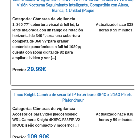
Visión Nocturna Seguimiento Inteligente, Compatible con Alexa,
Blanca, 1 Unidad (Paque
Categoría: Cámaras de vigilancia
1. 360 ??° cobertura visual & full hd, la
Actualizado hace 838
lente mejorada con un rango de rotación
horas y 59 minutos.
horizontal de 340 °, crea una cobertura
completa de 360 ??°para grabar
contenido panorámico en full hd 1080p;
cuenta con zoom digital de 8x para
ampliar el video y ver [...]
29.99€
Precio:
Imou Knight Caméra de sécurité IP Extérieure 3840 x 2160 Pixels
Plafond/mur
Categoría: Cámaras de vigilancia
Accesorios para video juegosModelo:
Actualizado hace 838
WRL Camera Knight 4K/IPC-F88FIP-V2
horas y 59 minutos.
IMOUDiseño compacto y moderno [...]
109.90€
Precio: