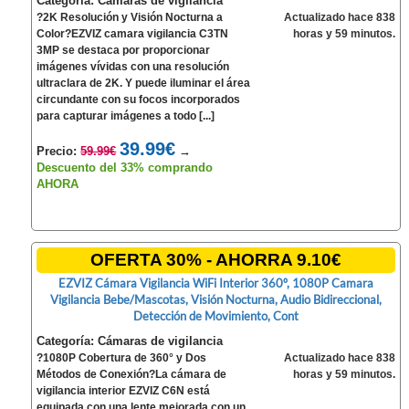
Categoría: Cámaras de vigilancia
?2K Resolución y Visión Nocturna a
Actualizado hace 838
Color?EZVIZ camara vigilancia C3TN
horas y 59 minutos.
3MP se destaca por proporcionar
imágenes vívidas con una resolución
ultraclara de 2K. Y puede iluminar el área
circundante con su focos incorporados
para capturar imágenes a todo [...]
39.99€
Precio:
59.99€
→
Descuento del 33% comprando
AHORA
OFERTA 30% - AHORRA 9.10€
EZVIZ Cámara Vigilancia WiFi Interior 360º, 1080P Camara
Vigilancia Bebe/Mascotas, Visión Nocturna, Audio Bidireccional,
Detección de Movimiento, Cont
Categoría: Cámaras de vigilancia
?1080P Cobertura de 360° y Dos
Actualizado hace 838
Métodos de Conexión?La cámara de
horas y 59 minutos.
vigilancia interior EZVIZ C6N está
equipada con una lente mejorada con un