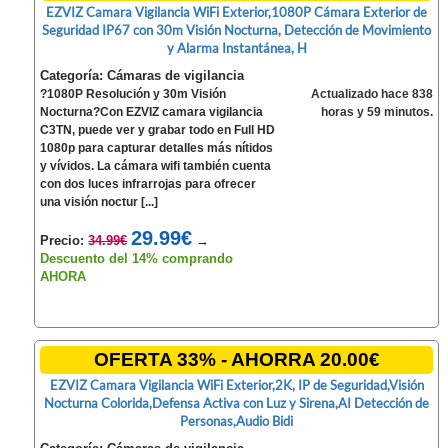
EZVIZ Camara Vigilancia WiFi Exterior,1080P Cámara Exterior de
Seguridad IP67 con 30m Visión Nocturna, Detección de Movimiento
y Alarma Instantánea, H
Categoría: Cámaras de vigilancia
?1080P Resolución y 30m Visión
Actualizado hace 838
Nocturna?Con EZVIZ camara vigilancia
horas y 59 minutos.
C3TN, puede ver y grabar todo en Full HD
1080p para capturar detalles más nítidos
y vívidos. La cámara wifi también cuenta
con dos luces infrarrojas para ofrecer
una visión noctur [...]
29.99€
Precio:
34.99€
→
Descuento del 14% comprando
AHORA
OFERTA 33% - AHORRA 20.00€
EZVIZ Camara Vigilancia WiFi Exterior,2K, IP de Seguridad,Visión
Nocturna Colorida,Defensa Activa con Luz y Sirena,AI Detección de
Personas,Audio Bidi