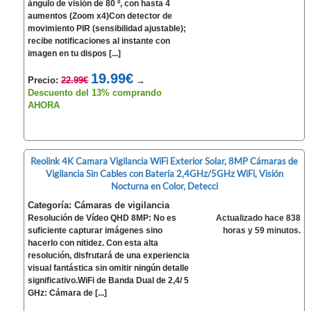
ángulo de visión de 80 º, con hasta 4
aumentos (Zoom x4)Con detector de
movimiento PIR (sensibilidad ajustable);
recibe notificaciones al instante con
imagen en tu dispos [...]
19.99€
Precio:
22.99€
→
Descuento del 13% comprando
AHORA
Reolink 4K Camara Vigilancia WiFi Exterior Solar, 8MP Cámaras de
Vigilancia Sin Cables con Batería 2,4GHz/5GHz WiFi, Visión
Nocturna en Color, Detecci
Categoría: Cámaras de vigilancia
Resolución de Vídeo QHD 8MP: No es
Actualizado hace 838
suficiente capturar imágenes sino
horas y 59 minutos.
hacerlo con nitidez. Con esta alta
resolución, disfrutará de una experiencia
visual fantástica sin omitir ningún detalle
significativo.WiFi de Banda Dual de 2,4/ 5
GHz: Cámara de [...]