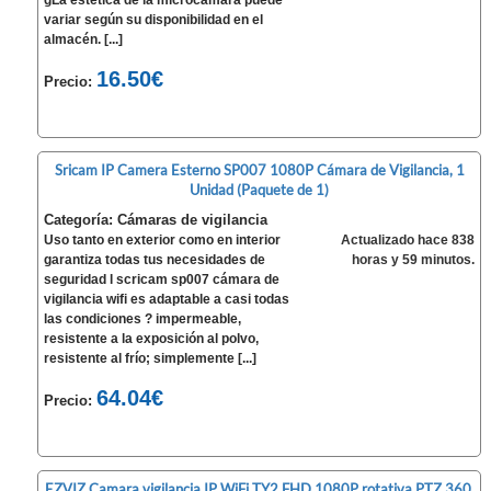
gLa estética de la microcámara puede
variar según su disponibilidad en el
almacén. [...]
16.50€
Precio:
Sricam IP Camera Esterno SP007 1080P Cámara de Vigilancia, 1
Unidad (Paquete de 1)
Categoría: Cámaras de vigilancia
Uso tanto en exterior como en interior
Actualizado hace 838
garantiza todas tus necesidades de
horas y 59 minutos.
seguridad l scricam sp007 cámara de
vigilancia wifi es adaptable a casi todas
las condiciones ? impermeable,
resistente a la exposición al polvo,
resistente al frío; simplemente [...]
64.04€
Precio:
EZVIZ Camara vigilancia IP WiFi TY2 FHD 1080P rotativa PTZ 360,