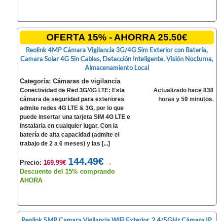
OFERTA 15% - AHORRA 25.50€
Reolink 4MP Cámara Vigilancia 3G/4G Sim Exterior con Batería,
Camara Solar 4G Sin Cables, Detección Inteligente, Visión Nocturna,
Almacenamiento Local
Categoría: Cámaras de vigilancia
Conectividad de Red 3G/4G LTE: Esta
Actualizado hace 838
cámara de seguridad para exteriores
horas y 59 minutos.
admite redes 4G LTE & 3G, por lo que
puede insertar una tarjeta SIM 4G LTE e
instalarla en cualquier lugar. Con la
batería de alta capacidad (admite el
trabajo de 2 a 6 meses) y las [...]
144.49€
Precio:
169.99€
→
Descuento del 15% comprando
AHORA
Reolink 5MP Camara Vigilancia WiFi Exterior, 2.4/5GHz Cámara IP,