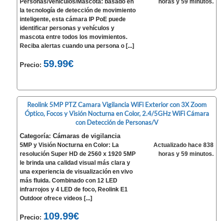
Personas/Vehículos/Mascota: basado en
horas y 59 minutos.
la tecnología de detección de movimiento
inteligente, esta cámara IP PoE puede
identificar personas y vehículos y
mascota entre todos los movimientos.
Reciba alertas cuando una persona o [...]
59.99€
Precio:
Reolink 5MP PTZ Camara Vigilancia WiFi Exterior con 3X Zoom
Óptico, Focos y Visión Nocturna en Color, 2.4/5GHz WiFi Cámara
con Detección de Personas/V
Categoría: Cámaras de vigilancia
5MP y Visión Nocturna en Color: La
Actualizado hace 838
resolución Super HD de 2560 x 1920 5MP
horas y 59 minutos.
le brinda una calidad visual más clara y
una experiencia de visualización en vivo
más fluida. Combinado con 12 LED
infrarrojos y 4 LED de foco, Reolink E1
Outdoor ofrece videos [...]
109.99€
Precio: