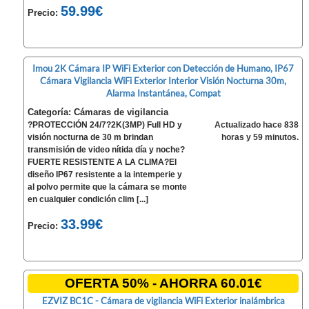
59.99€
Precio:
Imou 2K Cámara IP WiFi Exterior con Detección de Humano, IP67
Cámara Vigilancia WiFi Exterior Interior Visión Nocturna 30m,
Alarma Instantánea, Compat
Categoría: Cámaras de vigilancia
?PROTECCIÓN 24/7?2K(3MP) Full HD y
Actualizado hace 838
visión nocturna de 30 m brindan
horas y 59 minutos.
transmisión de video nítida día y noche?
FUERTE RESISTENTE A LA CLIMA?El
diseño IP67 resistente a la intemperie y
al polvo permite que la cámara se monte
en cualquier condición clim [...]
33.99€
Precio:
OFERTA 50% - AHORRA 60.01€
EZVIZ BC1C - Cámara de vigilancia WiFi Exterior inalámbrica