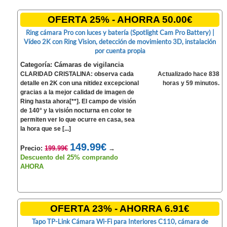
OFERTA 25% - AHORRA 50.00€
Ring cámara Pro con luces y batería (Spotlight Cam Pro Battery) |
Vídeo 2K con Ring Vision, detección de movimiento 3D, instalación
por cuenta propia
Categoría: Cámaras de vigilancia
CLARIDAD CRISTALINA: observa cada
Actualizado hace 838
detalle en 2K con una nitidez excepcional
horas y 59 minutos.
gracias a la mejor calidad de imagen de
Ring hasta ahora[**]. El campo de visión
de 140° y la visión nocturna en color te
permiten ver lo que ocurre en casa, sea
la hora que se [...]
149.99€
Precio:
199.99€
→
Descuento del 25% comprando
AHORA
OFERTA 23% - AHORRA 6.91€
Tapo TP-Link Cámara Wi-Fi para Interiores C110, cámara de