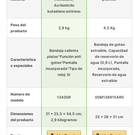
Acrilonitrilo
butadieno estireno
Peso del
2,9 kg
4,5 Kg
producto
Bandeja de goteo
Bandeja calienta
extraible, Capacidad
platos^Función anti
de reservorio de
Característica
goteo^Pantalla
agua (0,9 L), Pantalla
s especiales
incorporada^Tipo de
incorporada,
reloj: Si
Reservorio de agua
extraible
Número de
1342GR
00M138915AR0
modelo
Dimensiones
21 x 23,5 x 34,5 cm;
23 x 28 x 31 cm
del producto
2,9 kilogramos