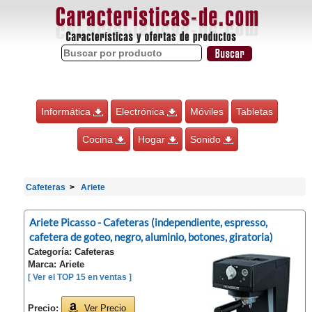
Informática
Electrónica
Móviles
Tabletas
Cocina
Hogar
Sonido
Cafeteras
Ariete
Ariete Picasso - Cafeteras (independiente, espresso,
cafetera de goteo, negro, aluminio, botones, giratoria)
Categoría: Cafeteras
Marca: Ariete
[ Ver el TOP 15 en ventas ]
Precio:
Ver Precio