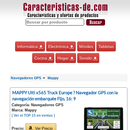
Informática
Electrónica
Móviles
Tabletas
Cocina
Hogar
Sonido
Navegadores GPS
Mappy
MAPPY Ulti x565 Truck Europe ? Navegador GPS con la
navegación embarquée Fijo, 16: 9
Categoría: Navegadores GPS
Marca: Mappy
[ Ver el TOP 15 en ventas ]
Precio:
Ver Precio