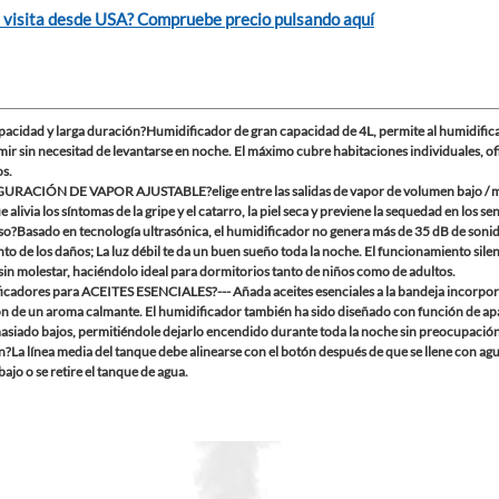
 visita desde USA? Compruebe precio pulsando aquí
pacidad y larga duración?Humidificador de gran capacidad de 4L, permite al humidifi
ir sin necesitad de levantarse en noche. El máximo cubre habitaciones individuales, ofi
s.
RACIÓN DE VAPOR AJUSTABLE?elige entre las salidas de vapor de volumen bajo / med
e alivia los síntomas de la gripe y el catarro, la piel seca y previene la sequedad en los s
so?Basado en tecnología ultrasónica, el humidificador no genera más de 35 dB de sonido;
o de los daños; La luz débil te da un buen sueño toda la noche. El funcionamiento sile
sin molestar, haciéndolo ideal para dormitorios tanto de niños como de adultos.
icadores para ACEITES ESENCIALES?--- Añada aceites esenciales a la bandeja incorpor
ón de un aroma calmante. El humidificador también ha sido diseñado con función de ap
asiado bajos, permitiéndole dejarlo encendido durante toda la noche sin preocupación
?La línea media del tanque debe alinearse con el botón después de que se llene con ag
bajo o se retire el tanque de agua.