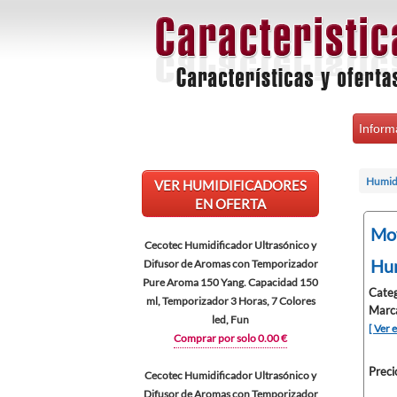
Inform
Humid
VER HUMIDIFICADORES
EN OFERTA
Mov
Cecotec Humidificador Ultrasónico y
Hum
Difusor de Aromas con Temporizador
Pure Aroma 150 Yang. Capacidad 150
Categ
ml, Temporizador 3 Horas, 7 Colores
Marc
led, Fun
[ Ver 
Comprar por solo 0.00 €
Preci
Cecotec Humidificador Ultrasónico y
Difusor de Aromas con Temporizador