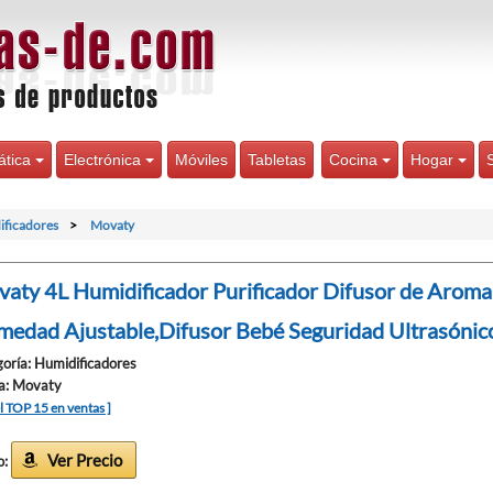
ática
Electrónica
Móviles
Tabletas
Cocina
Hogar
ificadores
Movaty
aty 4L Humidificador Purificador Difusor de Aroma
edad Ajustable,Difusor Bebé Seguridad Ultrasónico
oría: Humidificadores
a: Movaty
el TOP 15 en ventas ]
Ver Precio
o: