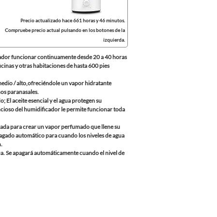
Precio actualizado hace 661 horas y 46 minutos.
Compruebe precio actual pulsando en los botones de la
izquierda.
cador funcionar continuamente desde 20 a 40 horas
cinas y otras habitaciones de hasta 600 pies
io / alto,ofreciéndole un vapor hidratante
enos paranasales.
 El aceite esencial y el agua protegen su
ncioso del humidificador le permite funcionar toda
ada para crear un vapor perfumado que llene su
agado automático para cuando los niveles de agua
.
ua. Se apagará automáticamente cuando el nivel de