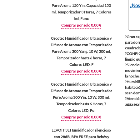
¿Nos
Pure Aroma 150 Yin. Capacidad 150
ml, Temporizador 3 Horas, 7 Colores
led, Func
Comprar por solo 0.00 €
?Gran ca
Cecotec Humidificador Ultrasónico y
para dorm
Difusor de Aromas con Temporizador
cuadrado
Pure Aroma 300 Yang. 10 W, 300 ml,
?CONFIGU
Temporizador hasta 6 horas, 7
limpio qu
Colores LED, F
?Silencio
movimient
Comprar por solo 0.00 €
la noche 
?Humidif
Cecotec Humidificador Ultrasónico y
habitaci
Difusor de Aromas con Temporizador
sean dem
Pure Aroma 300 Yin. 10 W, 300 ml,
?Atención
Temporizador hasta 6 Horas, 7
agua sea 
Colores LED, Fu
Comprar por solo 0.00 €
LEVOIT 3L Humidificador silencioso
con 28dB, BPA FREE para Bebés y