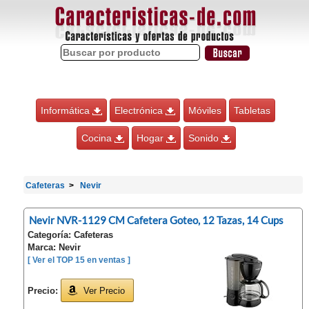
Informática
Electrónica
Móviles
Tabletas
Cocina
Hogar
Sonido
Cafeteras
Nevir
Nevir NVR-1129 CM Cafetera Goteo, 12 Tazas, 14 Cups
Categoría: Cafeteras
Marca: Nevir
[ Ver el TOP 15 en ventas ]
Precio:
Ver Precio