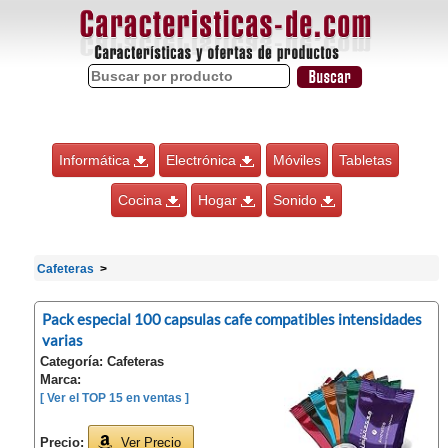
Informática
Electrónica
Móviles
Tabletas
Cocina
Hogar
Sonido
Cafeteras
Pack especial 100 capsulas cafe compatibles intensidades
varias
Categoría: Cafeteras
Marca:
[ Ver el TOP 15 en ventas ]
Precio:
Ver Precio