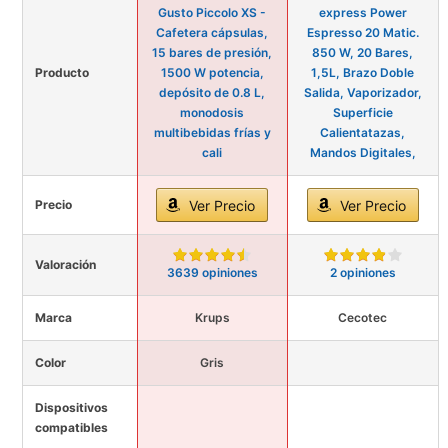
Gusto Piccolo XS -
express Power
Cafetera cápsulas,
Espresso 20 Matic.
15 bares de presión,
850 W, 20 Bares,
Producto
1500 W potencia,
1,5L, Brazo Doble
depósito de 0.8 L,
Salida, Vaporizador,
monodosis
Superficie
multibebidas frías y
Calientatazas,
cali
Mandos Digitales,
Precio
Ver Precio
Ver Precio
Valoración
3639 opiniones
2 opiniones
Marca
Krups
Cecotec
Color
Gris
Dispositivos
compatibles