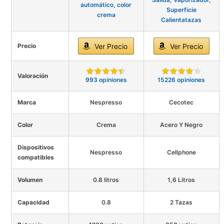
automático, color
Superficie
crema
Calientatazas
Precio
Ver Precio
Ver Precio
Valoración
993 opiniones
15226 opiniones
Marca
Nespresso
Cecotec
Color
Crema
Acero Y Negro
Dispositivos
Nespresso
Cellphone
compatibles
Volumen
0.8 litros
1,6 Litros
Capacidad
0.8
2 Tazas