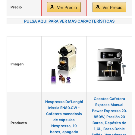
Precio
Ver Precio
Ver Precio
PULSA AQUÍ PARA VER MÁS CARACTERÍSTICAS
Imagen
Cecotec Cafetera
Nespresso De'Longhi
Express Manual
Inissia EN80.CW -
Power Espresso 20.
Cafetera monodosis
850W, Presión 20
de cápsulas
Producto
Bares, Depósito de
Nespresso, 19
1,6L, Brazo Doble
bares, apagado
Salida, Vaporizador,