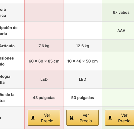
cia
67 vatios
rica
ipción de
AAA
ería
Artículo
7.6 kg
12.6 kg
nsiones
60 x 60 x 85 cm
10 x 48 x 50 cm
ulo
logía
LED
LED
lla
o de la
43 pulgadas
50 pulgadas
tra
Ver
Ver
Ver
o
Precio
Precio
Precio