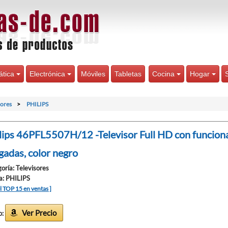
ática
Electrónica
Móviles
Tabletas
Cocina
Hogar
sores
PHILIPS
lips 46PFL5507H/12 -Televisor Full HD con funciona
gadas, color negro
oría: Televisores
a: PHILIPS
el TOP 15 en ventas ]
Ver Precio
o: