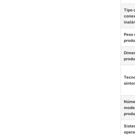
Tipo 
conex
inalá
Peso 
produ
Dimen
produ
Tecno
sinto
Núme
model
produ
Sist
opera