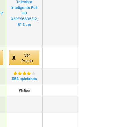
Televisor
inteligente Full
TV
HD
32PFS6805/12,
81,3 cm
Ver
Precio
953 opiniones
Philips