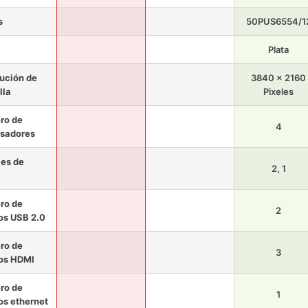
s
50PUS6554/1
Plata
ución de
3840 x 2160
lla
Pixeles
ro de
4
sadores
les de
2, 1
ro de
2
os USB 2.0
ro de
3
os HDMI
ro de
1
os ethernet