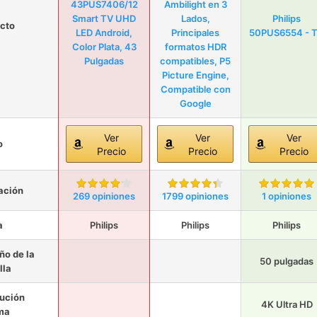
43PUS7406/12
Ambilight en 3
Smart TV UHD
Lados,
Philips
cto
LED Android,
Principales
50PUS6554 - 
Color Plata, 43
formatos HDR
Pulgadas
compatibles, P5
Picture Engine,
Compatible con
Google
Ver
Ver
Ver
o
Precio
Precio
Precio
ación
269 opiniones
1799 opiniones
1 opiniones
a
Philips
Philips
Philips
o de la
50 pulgadas
lla
ución
4K Ultra HD
ma