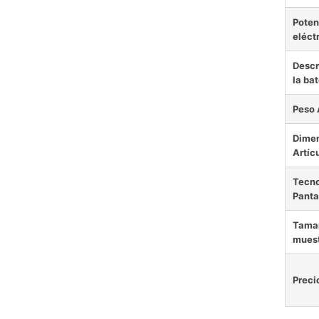
Poten
eléct
Descr
la bat
Peso 
Dime
Artíc
Tecno
Panta
Tamañ
mues
Preci