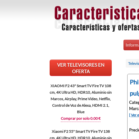
Inform
Televi
VER TELEVISORES EN
OFERTA
Phi
XIAOMI F2 43" Smart TV Fire TV 108
pul
cm, 4K Ultra HD, HDR10, Aluminio sin
Marcos, Airplay, Prime Video, Netflix,
Categ
Control de Voz de Alexa, HDMI 2.1,
Marc
Blue
[ Ver 
Comprar por solo 0.00 €
Preci
Xiaomi F2 55" Smart TV Fire TV 138
cm, 4K Ultra HD, HDR10, Aluminio sin