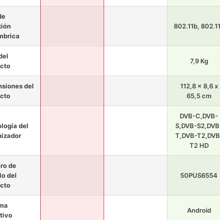
de
ión
802.11b, 802.1
mbrica
del
7,9 Kg
cto
siones del
112,8 x 8,6 x
cto
65,5 cm
DVB-C,DVB-
logía del
S,DVB-S2,DVB
nizador
T,DVB-T2,DVB
T2 HD
ro de
o del
50PUS6554
cto
ema
Android
tivo