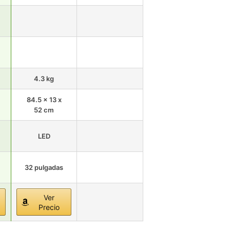
4.3 kg
84.5 x 13 x
52 cm
LED
32 pulgadas
Ver
Precio