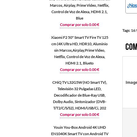
¿Nos
Marcos, Airplay, Prime Video, Netflix,
Control de Voz de Alexa, HDMI 2.1,
Blue
Comprar por solo 0.00 €
Tags: 16:
Xiaomi F2 50" Smart TV Fire TV 125
cm (4K Ultra HD, HDR10, Aluminio
Com
sin Marcos,Airplay,Prime Video,
Netflix, Control de Voz de Alexa,
HDMI 2.1, Blueto
Comprar por solo 0.00 €
Imag
CHiQ TV L32G5W (NO Smart TV),
Televisión 32 Pulgadas LED,
Decodificador de Blue-Ray USB,
Dolby Audio, Sintonizador (DVB-
T/T2/C/S/S2), HDMI/USB/Ci, 202
Comprar por solo 0.00 €
Youin You-Box Android 4K UHD
EN1040K Smart TV con Android TV