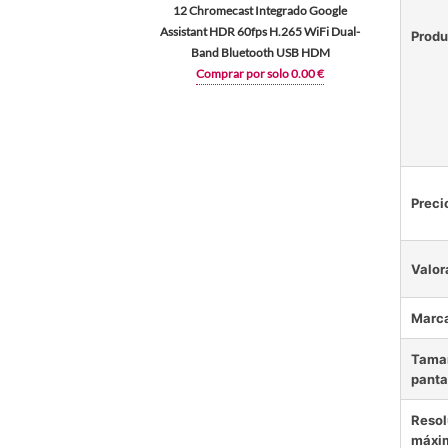
12 Chromecast Integrado Google
Assistant HDR 60fps H.265 WiFi Dual-
Produ
Band Bluetooth USB HDM
Comprar por solo 0.00 €
Preci
Valor
Marc
Tamañ
panta
Resol
máxi