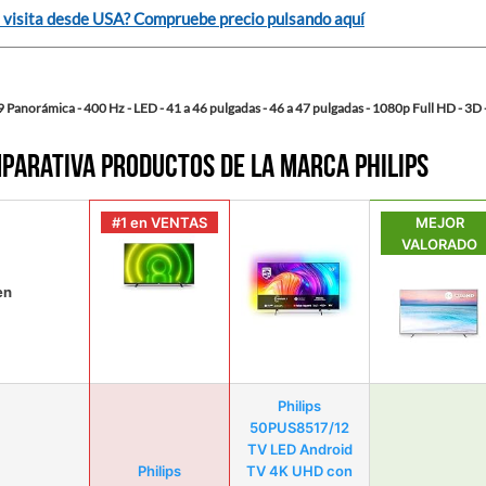
 visita desde USA? Compruebe precio pulsando aquí
9 Panorámica - 400 Hz - LED - 41 a 46 pulgadas - 46 a 47 pulgadas - 1080p Full HD - 3D 
parativa productos de la marca PHILIPS
#1 en VENTAS
MEJOR
VALORADO
en
Philips
50PUS8517/12
TV LED Android
Philips
TV 4K UHD con