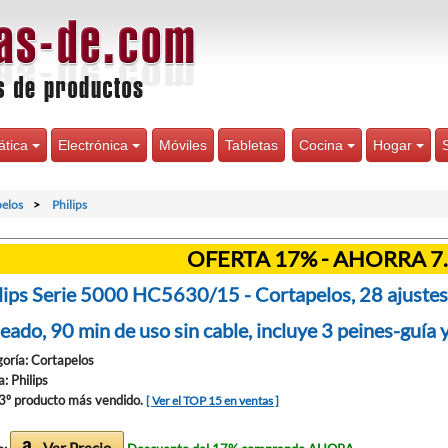
ática
Electrónica
Móviles
Tabletas
Cocina
Hogar
elos
Philips
OFERTA 17% - AHORRA 7
lips Serie 5000 HC5630/15 - Cortapelos, 28 ajustes 
eado, 90 min de uso sin cable, incluye 3 peines-guía 
oría: Cortapelos
: Philips
 3º producto más vendido.
[ Ver el TOP 15 en ventas ]