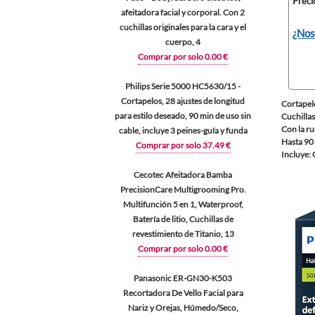
Preci
afeitadora facial y corporal. Con 2
cuchillas originales para la cara y el
¿Nos
cuerpo, 4
Comprar por solo 0.00 €
Philips Serie 5000 HC5630/15 -
Cortapelos, 28 ajustes de longitud
Cortapelo
para estilo deseado, 90 min de uso sin
Cuchillas
Con la ru
cable, incluye 3 peines-guía y funda
Hasta 90 
Comprar por solo 37.49 €
Incluye: 
Cecotec Afeitadora Bamba
PrecisionCare Multigrooming Pro.
Multifunción 5 en 1, Waterproof,
Batería de litio, Cuchillas de
revestimiento de Titanio, 13
Comprar por solo 0.00 €
Panasonic ER-GN30-K503
Recortadora De Vello Facial para
Nariz y Orejas, Húmedo/Seco,