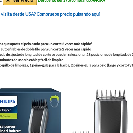
Ver Precio
o:
Descuento del 17% comprando AHORA
 visita desde USA? Compruebe precio pulsando aquí
s que aparta el pelo caído para un corte 2 veces más rápido*
 autoafilables de doble filo para un corte 2 veces más rápido
eda de ajuste de longitud de corte se pueden seleccionar 28 posiciones de longitud: de
minutos de uso sin cable y fácil de limpiar
Cepillo de limpieza, 1 peine-guía para la barba, 2 peines-guía para pelo (largo y corto) y