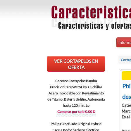
Inform
Cortap
VER CORTAPELOS EN
OFERTA
Cecotec Cortapelos Bamba
Phi
PrecisionCare Wet&Dry. Cuchillas
Acero Inoxidable con Revestimiento
des
de Titanio, Batería de litio, Autonomía
Categ
hasta 120 min, Lo
Marca
Comprar por solo 0.00 €
Es el
Philips OneBlade Original Hybrid
Face + Body: barbero eléctrico,